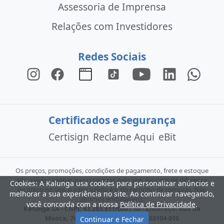
Assessoria de Imprensa
Relações com Investidores
Redes Sociais
Certificados e Segurança
Certisign
Reclame Aqui
eBit
Os preços, promoções, condições de pagamento, frete e estoque
são válidos apenas para compras pelo site. No caso de diferença
Cookies: A Kalunga usa cookies para personalizar anúncios e
de preço no site, o valor válido é o do carrinho de compras. Não
melhorar a sua experiência no site. Ao continuar navegando,
abrimos embalagens.
você concorda com a nossa
Política de Privacidade
.
Kalunga SA - CNPJ: 43.283.811/0001-50 - Endereço: Rua da
Mooca, 766 - São Paulo - SP - CEP: 03104-010
Continuar e Fechar