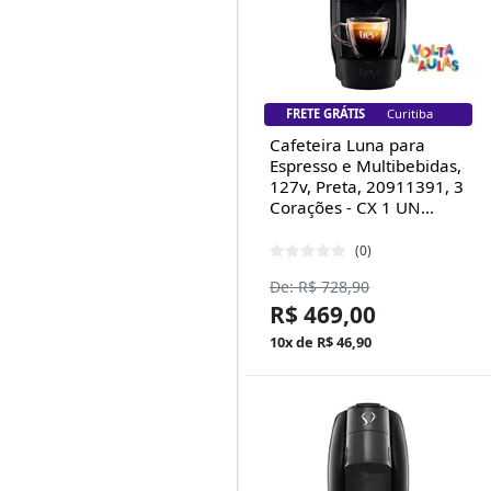
FRETE GRÁTIS
Florianópolis
Cafeteira Luna para
Espresso e Multibebidas,
127v, Preta, 20911391, 3
Corações - CX 1 UN...
(0)
De: R$ 728,90
R$ 469,00
10x de R$ 46,90