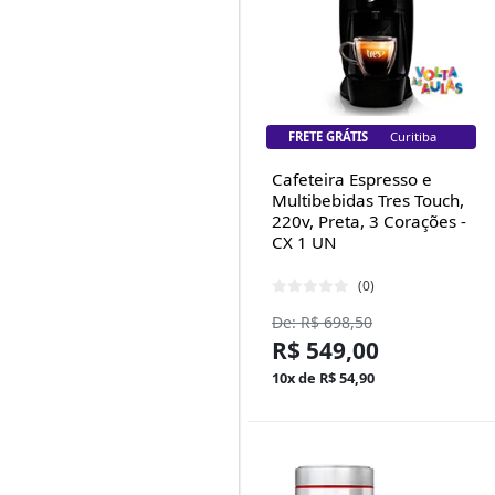
FRETE GRÁTIS
Florianópolis
Cafeteira Espresso e
Multibebidas Tres Touch,
220v, Preta, 3 Corações -
CX 1 UN
(0)
De: R$ 698,50
R$ 549,00
10x de R$ 54,90