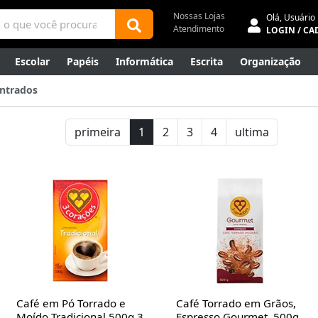
Nossas Lojas
Olá,
Usuário
Atendimento
LOGIN / CA
Escolar
Papéis
Informática
Escrita
Organização
ene
Mídias
Envelopes
Rede
Automação Comercial
ntrados
Canetas Luxo
Outlet
primeira
1
2
3
4
ultima
Café em Pó Torrado e
Café Torrado em Grãos,
Moído Tradicional 500g 3
Espresso Gourmet, 500g,