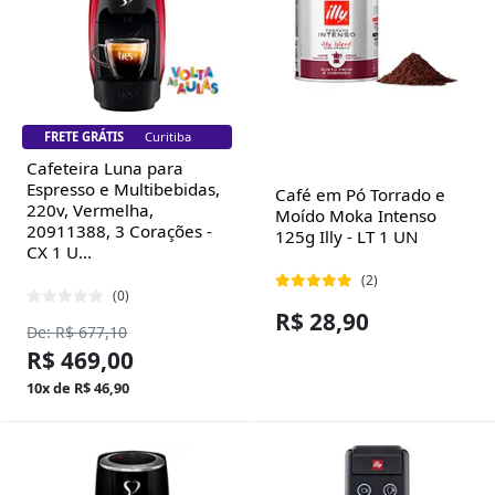
FRETE GRÁTIS
Florianópolis
Cafeteira Luna para
Espresso e Multibebidas,
Café em Pó Torrado e
220v, Vermelha,
Moído Moka Intenso
20911388, 3 Corações -
125g Illy - LT 1 UN
CX 1 U...
(2)
(0)
R$ 28,90
De: R$ 677,10
R$ 469,00
10x de R$ 46,90