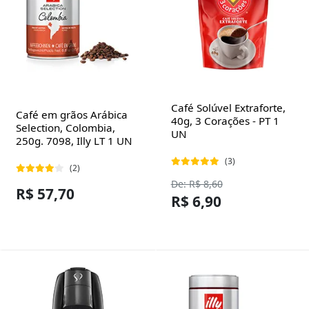
Café Solúvel Extraforte,
Café em grãos Arábica
40g, 3 Corações - PT 1
Selection, Colombia,
UN
250g. 7098, Illy LT 1 UN
(3)
(2)
De: R$ 8,60
R$ 57,70
R$ 6,90