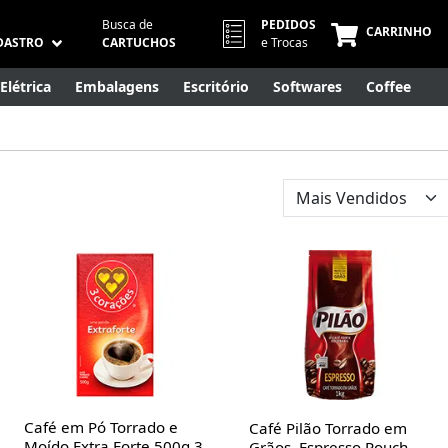
Busca de
PEDIDOS
CARRINHO
DASTRO
CARTUCHOS
e Trocas
Elétrica
Embalagens
Escritório
Softwares
Coffee
Móveis
Eletrônicos
Cuidados Pessoais
Smart Home
Café em Pó Torrado e
Café Pilão Torrado em
Moído Extra Forte 500g 3
Grãos, Espresso Pouch,