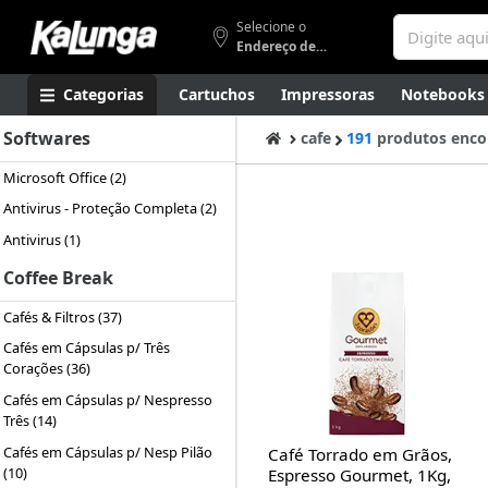
Selecione o
Endereço de entrega
Categorias
Cartuchos
Impressoras
Notebooks
Softwares
Apresentação
Smartphones
Artes
Gamers
Higi
cafe
191
produtos enco
Microsoft Office (2)
Antivirus - Proteção Completa (2)
Antivirus (1)
Coffee Break
Cafés & Filtros (37)
Cafés em Cápsulas p/ Três
Corações (36)
Cafés em Cápsulas p/ Nespresso
Três (14)
Cafés em Cápsulas p/ Nesp Pilão
Café Torrado em Grãos,
(10)
Espresso Gourmet, 1Kg,