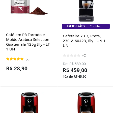
FRETE GRÁTIS
Florianópolis
Café em Pó Torrado e
Cafeteira Y3.3, Preta,
Moído Arabica Selection
230 V, 60423, Illy - UN 1
Guatemala 125g Illy - LT
UN
1 UN
(0)
(2)
De: R$ 539,00
R$ 28,90
R$ 459,00
10x de R$ 45,90