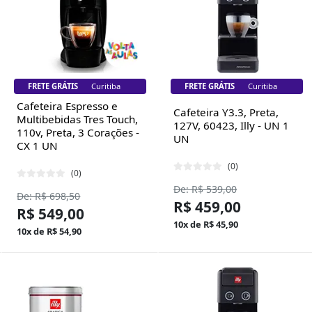
FRETE GRÁTIS
Florianópolis
FRETE GRÁTIS
Florianópolis
Cafeteira Espresso e
Cafeteira Y3.3, Preta,
Multibebidas Tres Touch,
127V, 60423, Illy - UN 1
110v, Preta, 3 Corações -
UN
CX 1 UN
(0)
(0)
De: R$ 539,00
De: R$ 698,50
R$ 459,00
R$ 549,00
10x de R$ 45,90
10x de R$ 54,90