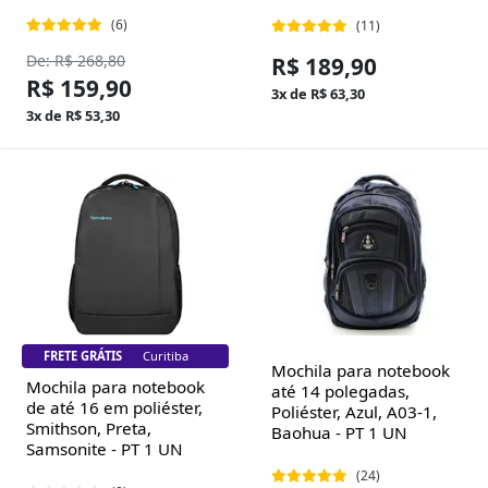
(6)
(11)
De: R$ 268,80
R$ 189,90
R$ 159,90
3x de R$ 63,30
3x de R$ 53,30
FRETE GRÁTIS
Florianópolis
Mochila para notebook
Mochila para notebook
até 14 polegadas,
de até 16 em poliéster,
Poliéster, Azul, A03-1,
Smithson, Preta,
Baohua - PT 1 UN
Samsonite - PT 1 UN
(24)