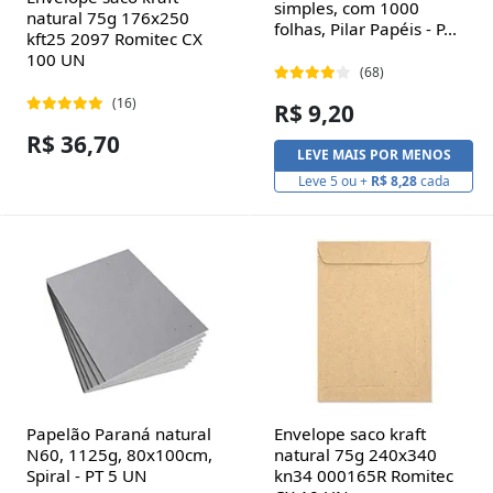
simples, com 1000
natural 75g 176x250
folhas, Pilar Papéis - P...
kft25 2097 Romitec CX
100 UN
(68)
(16)
R$ 9,20
R$ 36,70
LEVE MAIS POR MENOS
Leve 5 ou +
R$ 8,28
cada
Papelão Paraná natural
Envelope saco kraft
N60, 1125g, 80x100cm,
natural 75g 240x340
Spiral - PT 5 UN
kn34 000165R Romitec