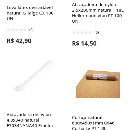
Abraçadeira de nylon
Luva látex descartável
2,5x200mm natural T18L
natural G Talge CX 100
Hellermanntyton PT 100
UN
UN
(0)
(0)
R$ 42,90
R$ 14,50
Abraçadeira de nylon
Cortiça natural
4,8x340 natural
600x450x1mm 0646
F7034NYNA40 Frontec
Cortiarte PT 1 RL