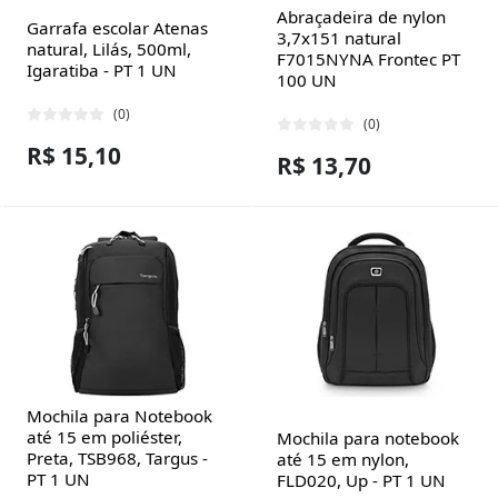
Abraçadeira de nylon
Garrafa escolar Atenas
3,7x151 natural
natural, Lilás, 500ml,
F7015NYNA Frontec PT
Igaratiba - PT 1 UN
100 UN
(0)
(0)
R$ 15,10
R$ 13,70
Mochila para Notebook
até 15 em poliéster,
Mochila para notebook
Preta, TSB968, Targus -
até 15 em nylon,
PT 1 UN
FLD020, Up - PT 1 UN