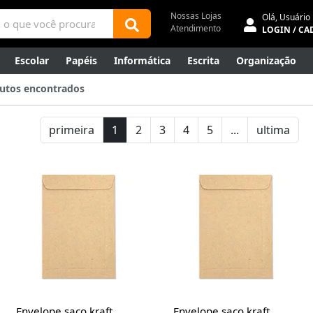
Nossas Lojas
Olá,
Usuário
Atendimento
LOGIN / CA
Escolar
Papéis
Informática
Escrita
Organização
ene
Mídias
Envelopes
Rede
Automação Comercial
utos encontrados
Canetas Luxo
Outlet
primeira
1
2
3
4
5
...
ultima
Envelope saco kraft
Envelope saco kraft