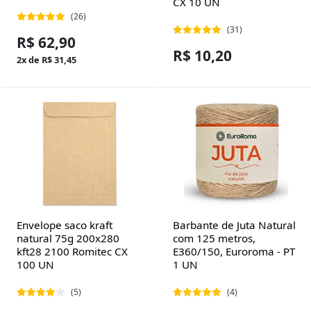
CX 10 UN
(26)
(31)
R$ 62,90
R$ 10,20
2x de R$ 31,45
Envelope saco kraft
Barbante de Juta Natural
natural 75g 200x280
com 125 metros,
kft28 2100 Romitec CX
E360/150, Euroroma - PT
100 UN
1 UN
(5)
(4)