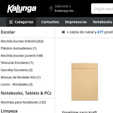
Selecione o
Endereço de entrega
Categorias
Cartuchos
Impressoras
Notebooks
Escolar
Apresentação
Smartphones
Artes
Gamers
Higi
cesta de natal
677
prod
Mochila Escolar Infantil (262)
Plástico Autoadesivo (1)
Mochila Escolar Juvenil (148)
Tesouras Escolares (1)
Garrafas Escolares (3)
Massas de Modelar Kits (1)
Livros - Atividades (3)
Notebooks, Tablets & PCs
Mochilas para Notebook (125)
Limpeza
Envelope saco kraft