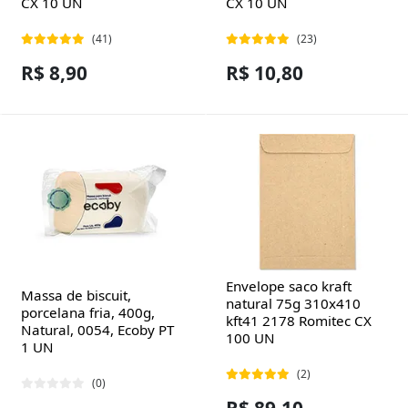
CX 10 UN
CX 10 UN
(41)
(23)
R$ 8,90
R$ 10,80
Envelope saco kraft
Massa de biscuit,
natural 75g 310x410
porcelana fria, 400g,
kft41 2178 Romitec CX
Natural, 0054, Ecoby PT
100 UN
1 UN
(2)
(0)