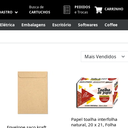
Busca de
PEDIDOS
CARRINHO
DASTRO
CARTUCHOS
e Trocas
Elétrica
Embalagens
Escritório
Softwares
Coffee
Móveis
Eletrônicos
Cuidados Pessoais
Smart Home
Papel toalha interfolha
natural, 20 x 21, Folha
Envelope saco kraft