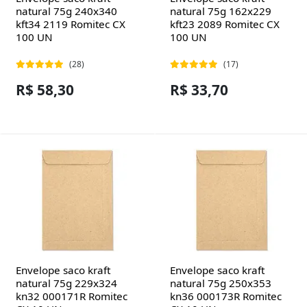
natural 75g 240x340
natural 75g 162x229
kft34 2119 Romitec CX
kft23 2089 Romitec CX
100 UN
100 UN
(28)
(17)
R$ 58,30
R$ 33,70
Envelope saco kraft
Envelope saco kraft
natural 75g 229x324
natural 75g 250x353
kn32 000171R Romitec
kn36 000173R Romitec