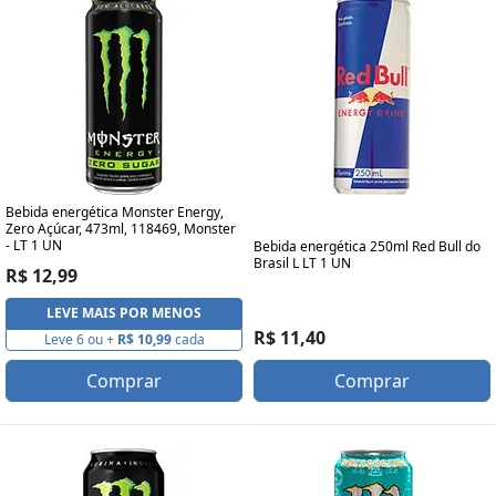
Bebida energética Monster Energy,
Zero Açúcar, 473ml, 118469, Monster
- LT 1 UN
Bebida energética 250ml Red Bull do
Brasil L LT 1 UN
R$ 12,99
LEVE MAIS POR MENOS
R$ 11,40
Leve 6 ou +
R$ 10,99
cada
Comprar
Comprar