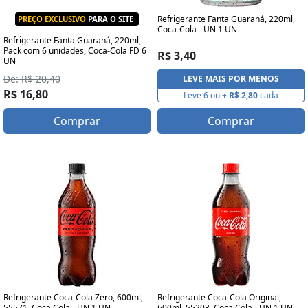
Refrigerante Fanta Guaraná, 220ml,
PREÇO EXCLUSIVO
PARA O SITE
Coca-Cola - UN 1 UN
Refrigerante Fanta Guaraná, 220ml,
Pack com 6 unidades, Coca-Cola FD 6
R$ 3,40
UN
De: R$ 20,40
LEVE MAIS POR MENOS
R$ 16,80
Leve 6 ou +
R$ 2,80
cada
Comprar
Comprar
Refrigerante Coca-Cola Zero, 600ml,
Refrigerante Coca-Cola Original,
55571, Coca Cola - UN 1 UN
600ml, 55203, Coca Cola - UN 1 UN