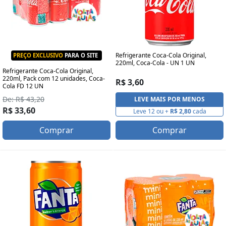
Refrigerante Coca-Cola Original,
PREÇO EXCLUSIVO
PARA O SITE
220ml, Coca-Cola - UN 1 UN
Refrigerante Coca-Cola Original,
220ml, Pack com 12 unidades, Coca-
R$ 3,60
Cola FD 12 UN
De: R$ 43,20
LEVE MAIS POR MENOS
R$ 33,60
Leve 12 ou +
R$ 2,80
cada
Comprar
Comprar