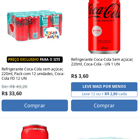
Refrigerante Coca-Cola Sem açúcar,
PREÇO EXCLUSIVO
PARA O SITE
220ml, Coca-Cola - UN 1 UN
Refrigerante Coca-Cola sem açúcar,
220ml, Pack com 12 unidades, Coca-
R$ 3,60
Cola FD 12 UN
De: R$ 43,20
LEVE MAIS POR MENOS
R$ 33,60
Leve 12 ou +
R$ 2,80
cada
Comprar
Comprar