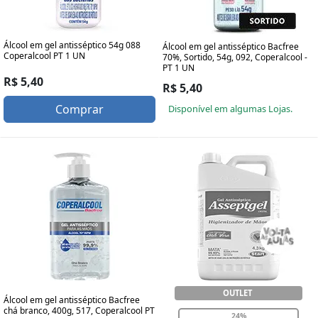
Álcool em gel antisséptico 54g 088
Álcool em gel antisséptico Bacfree
Coperalcool PT 1 UN
70%, Sortido, 54g, 092, Coperalcool -
PT 1 UN
R$ 5,40
R$ 5,40
Comprar
Disponível em algumas Lojas.
OUTLET
Álcool em gel antisséptico Bacfree
chá branco, 400g, 517, Coperalcool PT
24%