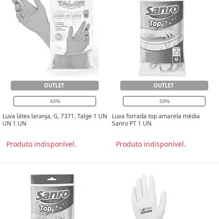
OUTLET
OUTLET
43%
50%
Luva látex laranja, G, 7371, Talge 1 UN
Luva forrada top amarela média
UN 1 UN
Sanro PT 1 UN
Produto indisponível.
Produto indisponível.