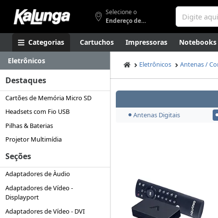
Selecione o
Endereço de entrega
Categorias
Cartuchos
Impressoras
Notebooks
Eletrônicos
Apresentação
Smartphones
Artes
Gamers
Higi
Eletrônicos
Antenas / Co
Destaques
Cartões de Memória Micro SD
Headsets com Fio USB
Antenas Digitais
Pilhas & Baterias
Projetor Multimídia
Seções
Adaptadores de Àudio
Adaptadores de Vídeo -
Displayport
Adaptadores de Vídeo - DVI