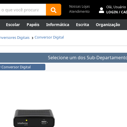
Nossas Lojas
Olá,
Usuário
Atendimento
LOGIN / CA
Escolar
Papéis
Informática
Escrita
Organização
ene
Mídias
Envelopes
Rede
Automação Comercial
Conversor Digital
nversores Digitais
Canetas Luxo
Outlet
Selecione um dos Sub-Departamento
Conversor Digital