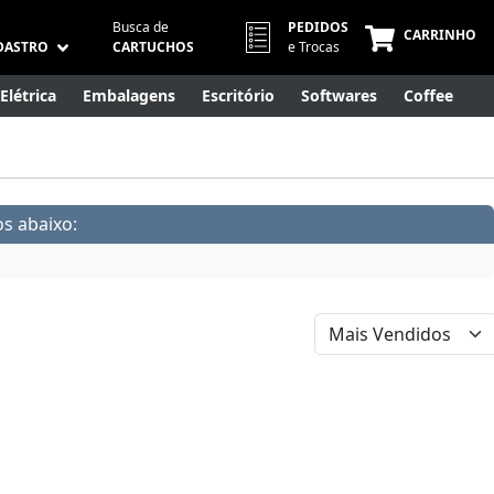
Busca de
PEDIDOS
CARRINHO
DASTRO
CARTUCHOS
e Trocas
Elétrica
Embalagens
Escritório
Softwares
Coffee
Móveis
Eletrônicos
Cuidados Pessoais
Smart Home
s abaixo: