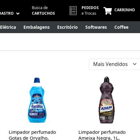
Busca de
PEDIDOS
CARRINHO
DASTRO
CARTUCHOS
e Trocas
Elétrica
Embalagens
Escritório
Softwares
Coffee
Móveis
Eletrônicos
Cuidados Pessoais
Smart Home
Limpador perfumado
Limpador perfumado
Gotas de Orvalho,
Ameixa Negra, 1L,