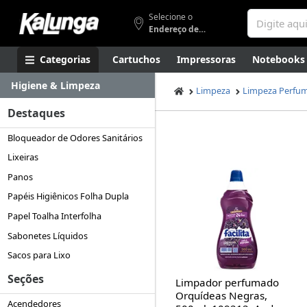
Selecione o
Endereço de entrega
Categorias
Cartuchos
Impressoras
Notebooks
Higiene & Limpeza
Apresentação
Smartphones
Artes
Gamers
Higi
Limpeza
Limpeza Perfu
Destaques
Bloqueador de Odores Sanitários
Lixeiras
Panos
Papéis Higiênicos Folha Dupla
Papel Toalha Interfolha
Sabonetes Líquidos
Sacos para Lixo
Seções
Limpador perfumado
Orquídeas Negras,
Acendedores