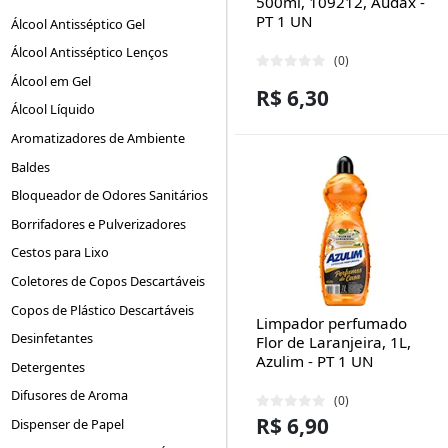
500ml, 109212, Audax -
PT 1 UN
Álcool Antisséptico Gel
Álcool Antisséptico Lenços
(0)
Álcool em Gel
R$ 6,30
Álcool Líquido
Aromatizadores de Ambiente
Baldes
Bloqueador de Odores Sanitários
Borrifadores e Pulverizadores
Cestos para Lixo
Coletores de Copos Descartáveis
Copos de Plástico Descartáveis
Limpador perfumado
Desinfetantes
Flor de Laranjeira, 1L,
Azulim - PT 1 UN
Detergentes
Difusores de Aroma
(0)
R$ 6,90
Dispenser de Papel