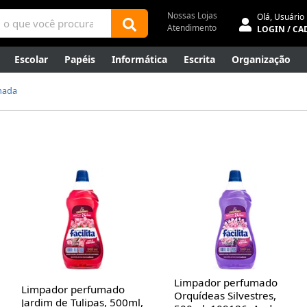
Nossas Lojas
Olá,
Usuário
Atendimento
LOGIN / CA
Escolar
Papéis
Informática
Escrita
Organização
ene
Mídias
Envelopes
Rede
Automação Comercial
mada
Canetas Luxo
Outlet
Limpador perfumado
Limpador perfumado
Orquídeas Silvestres,
Jardim de Tulipas, 500ml,