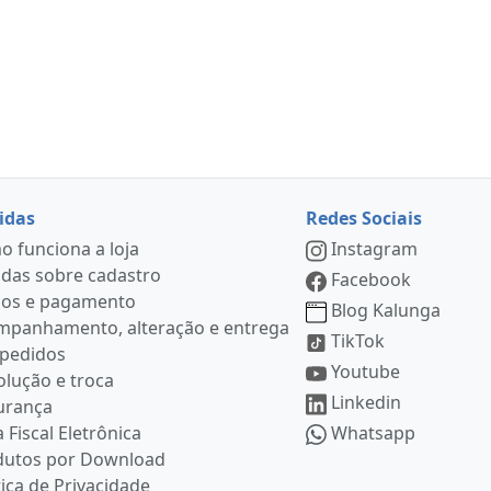
idas
Redes Sociais
 funciona a loja
Instagram
das sobre cadastro
Facebook
ços e pagamento
Blog Kalunga
mpanhamento, alteração e entrega
TikTok
 pedidos
Youtube
lução e troca
Linkedin
urança
 Fiscal Eletrônica
Whatsapp
dutos por Download
tica de Privacidade