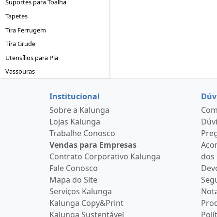
Suportes para Toalha
Tapetes
Tira Ferrugem
Tira Grude
Utensílios para Pia
Vassouras
Institucional
Dúv
Sobre a Kalunga
Como
Lojas Kalunga
Dúvi
Trabalhe Conosco
Pre
Vendas para Empresas
Aco
Contrato Corporativo Kalunga
dos
Fale Conosco
Devo
Mapa do Site
Seg
Serviços Kalunga
Nota
Kalunga Copy&Print
Pro
Kalunga Sustentável
Polí