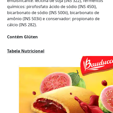
emulsificante: lecitina de soja (INS 322), fermentos
químicos: pirofosfato ácido de sódio (INS 450i),
bicarbonato de sódio (INS 500ii), bicarbonato de
amônio (INS 503ii) e conservador: propionato de
cálcio (INS 282).
Contém Glúten
Tabela Nutricional