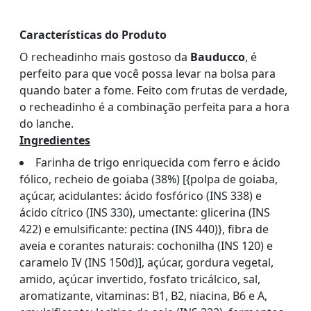
Características do Produto
O recheadinho mais gostoso da
Bauducco
, é
perfeito para que você possa levar na bolsa para
quando bater a fome. Feito com frutas de verdade,
o recheadinho é a combinação perfeita para a hora
do lanche.
Ingredientes
Farinha de trigo enriquecida com ferro e ácido
fólico, recheio de goiaba (38%) [{polpa de goiaba,
açúcar, acidulantes: ácido fosfórico (INS 338) e
ácido cítrico (INS 330), umectante: glicerina (INS
422) e emulsificante: pectina (INS 440)}, fibra de
aveia e corantes naturais: cochonilha (INS 120) e
caramelo IV (INS 150d)], açúcar, gordura vegetal,
amido, açúcar invertido, fosfato tricálcico, sal,
aromatizante, vitaminas: B1, B2, niacina, B6 e A,