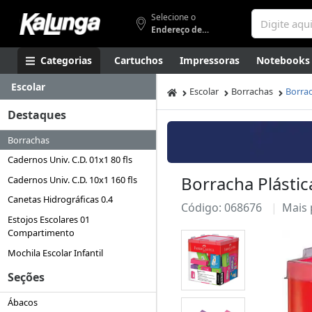
Selecione o
Endereço de entrega
Categorias
Cartuchos
Impressoras
Notebooks
Escolar
Apresentação
Smartphones
Artes
Gamers
Higi
Escolar
Borrachas
Borrac
Destaques
Borrachas
Cadernos Univ. C.D. 01x1 80 fls
Borracha Plástic
Cadernos Univ. C.D. 10x1 160 fls
Canetas Hidrográficas 0.4
Código: 068676
Mais
Estojos Escolares 01
Compartimento
Mochila Escolar Infantil
Seções
Ábacos