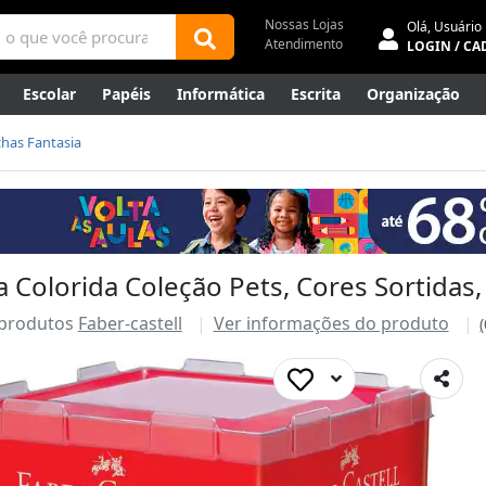
Nossas Lojas
Olá,
Usuário
Atendimento
LOGIN / CA
Escolar
Papéis
Informática
Escrita
Organização
ene
Mídias
Envelopes
Rede
Automação Comercial
has Fantasia
Canetas Luxo
Outlet
a Colorida Coleção Pets, Cores Sortidas
 produtos
Faber-castell
Ver informações do produto