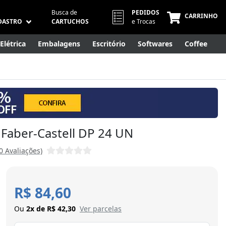
Busca de
PEDIDOS
CARRINHO
DASTRO
CARTUCHOS
e Trocas
Elétrica
Embalagens
Escritório
Softwares
Coffee
Móveis
Eletrônicos
Cuidados Pessoais
Smart Home
, Faber-Castell DP 24 UN
(0 Avaliações)
R$ 84,60
Ou
2x de R$ 42,30
Ver parcelas