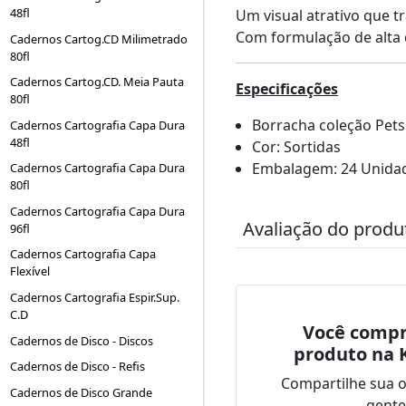
48fl
Um visual atrativo que 
Com formulação de alta 
Cadernos Cartog.CD Milimetrado
80fl
Cadernos Cartog.CD. Meia Pauta
Especificações
80fl
Borracha coleção Pets
Cadernos Cartografia Capa Dura
48fl
Cor: Sortidas
Embalagem: 24 Unida
Cadernos Cartografia Capa Dura
80fl
Cadernos Cartografia Capa Dura
Avaliação do produ
96fl
Cadernos Cartografia Capa
Flexível
Cadernos Cartografia Espir.Sup.
C.D
Você compr
Cadernos de Disco - Discos
produto na 
Cadernos de Disco - Refis
Compartilhe sua 
Cadernos de Disco Grande
gente