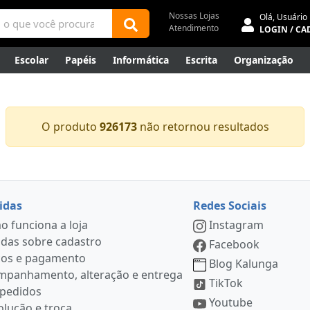
Nossas Lojas
Olá,
Usuário
Atendimento
LOGIN / CA
Escolar
Papéis
Informática
Escrita
Organização
ene
Mídias
Envelopes
Rede
Automação Comercial
Canetas Luxo
Outlet
O produto
926173
não retornou resultados
idas
Redes Sociais
 funciona a loja
Instagram
das sobre cadastro
Facebook
ços e pagamento
Blog Kalunga
mpanhamento, alteração e entrega
TikTok
 pedidos
Youtube
lução e troca