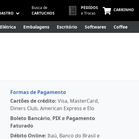
Busca de
PEDIDOS
CARRINHO
DASTRO
CARTUCHOS
e Trocas
Elétrica
Embalagens
Escritório
Softwares
Coffee
Móveis
Eletrônicos
Cuidados Pessoais
Smart Home
Formas de Pagamento
Cartões de crédito:
Visa, MasterCard,
Diners Club, American Express e Elo
Boleto Bancário
,
PIX
e
Pagamento
Faturado
Débito Online:
Itaú, Banco do Brasil e