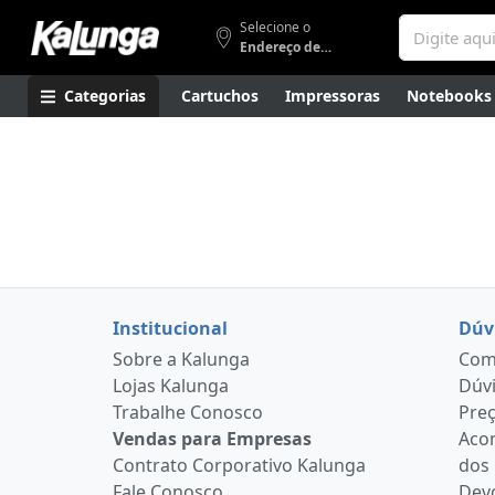
Selecione o
Endereço de entrega
Categorias
Cartuchos
Impressoras
Notebooks
Apresentação
Smartphones
Artes
Gamers
Higi
Institucional
Dúv
Sobre a Kalunga
Como
Lojas Kalunga
Dúvi
Trabalhe Conosco
Pre
Vendas para Empresas
Aco
Contrato Corporativo Kalunga
dos
Fale Conosco
Devo