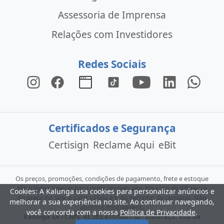
Assessoria de Imprensa
Relações com Investidores
Redes Sociais
Certificados e Segurança
Certisign
Reclame Aqui
eBit
Os preços, promoções, condições de pagamento, frete e estoque
são válidos apenas para compras pelo site. No caso de diferença
Cookies: A Kalunga usa cookies para personalizar anúncios e
de preço no site, o valor válido é o do carrinho de compras. Não
melhorar a sua experiência no site. Ao continuar navegando,
abrimos embalagens.
você concorda com a nossa
Política de Privacidade
.
Kalunga SA - CNPJ: 43.283.811/0001-50 - Endereço: Rua da