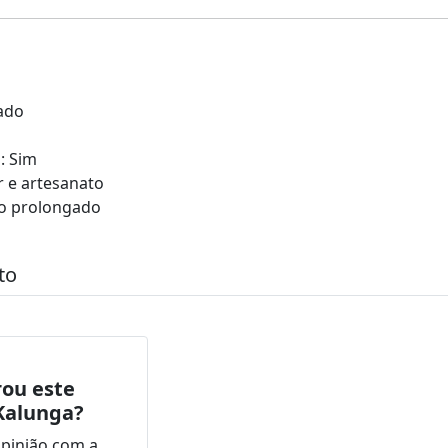
zado
: Sim
r e artesanato
so prolongado
to
ou este
Kalunga?
opinião com a