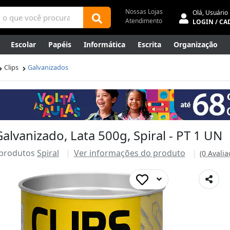
Nossas Lojas
Olá,
Usuário
Atendimento
LOGIN / CA
Escolar
Papéis
Informática
Escrita
Organização
ene
Mídias
Envelopes
Rede
Automação Comercial
Clips
Galvanizados
Canetas Luxo
Outlet
alvanizado, Lata 500g, Spiral - PT 1 UN
 produtos
Spiral
Ver informações do produto
(0 Avalia