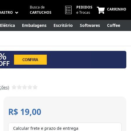
Busca de
PEDIDOS
CARRINHO
DASTRO
CARTUCHOS
e Trocas
Elétrica
Embalagens
Escritório
Softwares
Coffee
Móveis
Eletrônicos
Cuidados Pessoais
Smart Home
ções)
R$ 19,00
Calcular frete e prazo de entrega