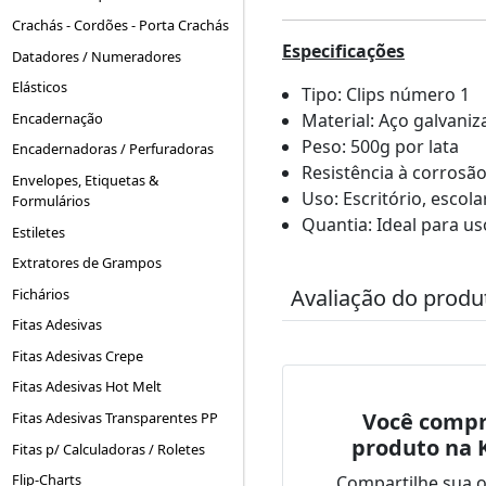
Crachás - Cordões - Porta Crachás
Especificações
Datadores / Numeradores
Elásticos
Tipo: Clips número 1
Encadernação
Material: Aço galvani
Peso: 500g por lata
Encadernadoras / Perfuradoras
Resistência à corrosão
Envelopes, Etiquetas &
Uso: Escritório, escola
Formulários
Quantia: Ideal para u
Estiletes
Extratores de Grampos
Avaliação do produ
Fichários
Fitas Adesivas
Fitas Adesivas Crepe
Fitas Adesivas Hot Melt
Você compr
Fitas Adesivas Transparentes PP
produto na 
Fitas p/ Calculadoras / Roletes
Flip-Charts
Compartilhe sua 