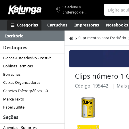
Selecione o
Endereço de entrega
Categorias
Cartuchos
Impressoras
Notebooks
Escritório
Apresentação
Smartphones
Artes
Gamers
Higi
Suprimentos para Escritório
Destaques
Blocos Autoadesivo - Post-it
Bobinas Térmicas
Clips número 1 G
Borrachas
Caixas Organizadoras
Código: 195442
Mais
Canetas Esferográficas 1.0
Marca Texto
Papel Sulfite
Seções
Agendas - Suportes