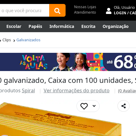
Nossas Lojas
Olá,
Usuário
Atendimento
LOGIN / CA
Escolar
Papéis
Informática
Escrita
Organização
ene
Mídias
Envelopes
Rede
Automação Comercial
Clips
Galvanizados
Canetas Luxo
Outlet
 galvanizado, Caixa com 100 unidades, S
 produtos
Spiral
Ver informações do produto
(0 Avalia