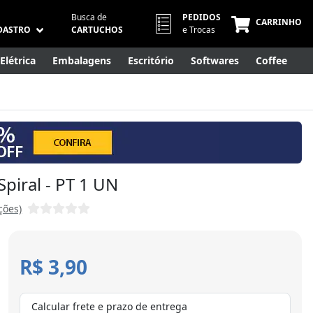
Busca de
PEDIDOS
CARRINHO
DASTRO
CARTUCHOS
e Trocas
Elétrica
Embalagens
Escritório
Softwares
Coffee
Móveis
Eletrônicos
Cuidados Pessoais
Smart Home
piral - PT 1 UN
ções)
R$ 3,90
Calcular frete e prazo de entrega