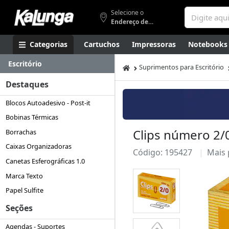
Selecione o
Endereço de entrega
Categorias
Cartuchos
Impressoras
Notebooks
Escritório
Apresentação
Smartphones
Artes
Gamers
Higi
Suprimentos para Escritório
Destaques
Blocos Autoadesivo - Post-it
Bobinas Térmicas
Clips número 2/0
Borrachas
Caixas Organizadoras
Código: 195427
Mais
Canetas Esferográficas 1.0
Marca Texto
Papel Sulfite
Seções
Agendas - Suportes