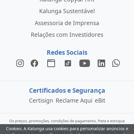
Kalunga Sustentável
Assessoria de Imprensa
Relações com Investidores
Redes Sociais
Certificados e Segurança
Certisign
Reclame Aqui
eBit
Os preços, promoções, condições de pagamento, frete e estoque
são válidos apenas para compras pelo site. No caso de diferença
Cookies: A Kalunga usa cookies para personalizar anúncios e
de preço no site, o valor válido é o do carrinho de compras. Não