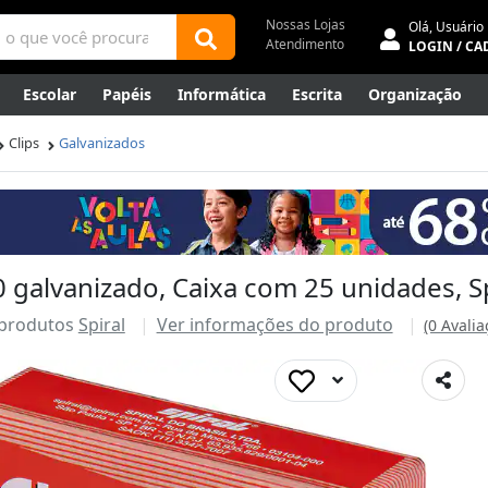
Nossas Lojas
Olá,
Usuário
Atendimento
LOGIN / CA
Escolar
Papéis
Informática
Escrita
Organização
ene
Mídias
Envelopes
Rede
Automação Comercial
Clips
Galvanizados
Canetas Luxo
Outlet
 galvanizado, Caixa com 25 unidades, Sp
 produtos
Spiral
Ver informações do produto
(0 Avalia