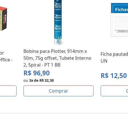
Bobina para Plotter, 914mm x
or
Ficha pautad
50m, 75g offset, Tubete Interno
ffice -
UN
2, Spiral - PT 1 BB
R$ 96,90
R$ 12,50
ou
3x de R$ 32,30
Comprar