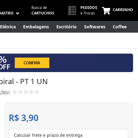
Busca de
PEDIDOS
CARRINHO
DASTRO
CARTUCHOS
e Trocas
Elétrica
Embalagens
Escritório
Softwares
Coffee
Móveis
Eletrônicos
Cuidados Pessoais
Smart Home
iral - PT 1 UN
ções)
R$ 3,90
Calcular frete e prazo de entrega