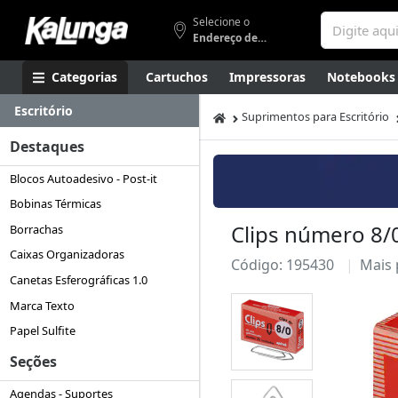
Selecione o
Endereço de entrega
Categorias
Cartuchos
Impressoras
Notebooks
Escritório
Apresentação
Smartphones
Artes
Gamers
Higi
Suprimentos para Escritório
Destaques
Blocos Autoadesivo - Post-it
Bobinas Térmicas
Clips número 8/0
Borrachas
Caixas Organizadoras
Código: 195430
Mais
Canetas Esferográficas 1.0
Marca Texto
Papel Sulfite
Seções
Agendas - Suportes