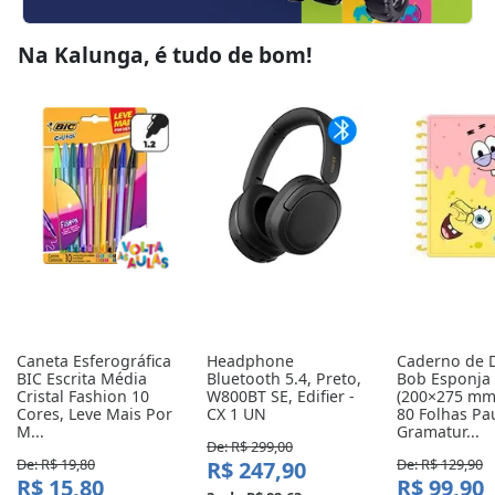
Na Kalunga, é tudo de bom!
Caneta Esferográfica 
Headphone 
Caderno de D
BIC Escrita Média 
Bluetooth 5.4, Preto, 
Bob Esponja 
Cristal Fashion 10 
W800BT SE, Edifier - 
(200×275 mm
Cores, Leve Mais Por 
CX 1 UN
80 Folhas Pa
M...
Gramatur...
De: R$ 299,00
De: R$ 19,80
De: R$ 129,90
R$ 247,90
R$ 15,80
R$ 99,90