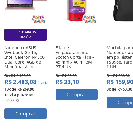
FRETE GRÁTIS
Brasília
Notebook ASUS 
Fita de 
Mochila para 
Vivobook Go 15, 
Empacotamento 
Notebook até
Intel Celeron N4500 
Scotch Corta Fácil – 
em poliéster, 
Dual Core, 4GB de 
45 mm x 40 m, 3M - 
TSB968, Targu
Memória, Arm...
PT 4 UN
1 UN
De: R$ 2.980,80
De: R$ 29,00
De: R$ 268,80
R$ 2.483,08
R$ 23,10
R$ 159,9
à vista
10x de R$ 269,90
3x de R$ 53,30
Comprar
Total a prazo: R$
2.699,00
Compr
Comprar