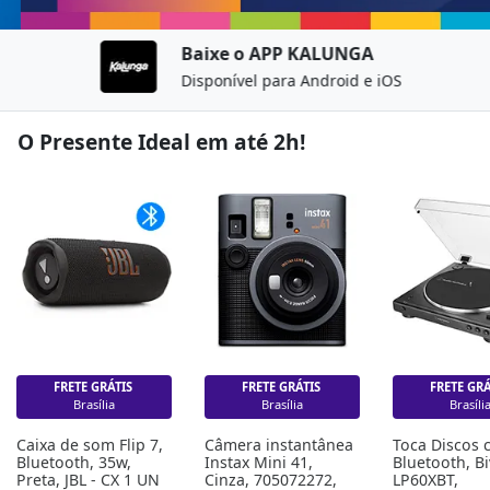
Baixe o
APP KALUNGA
Disponível para Android e iOS
O Presente Ideal em até 2h!
FRETE GRÁTIS
FRETE GRÁTIS
FRETE GR
Brasília
Brasília
Brasíli
Caixa de som Flip 7, 
Câmera instantânea 
Toca Discos 
Bluetooth, 35w, 
Instax Mini 41, 
Bluetooth, Bi
Preta, JBL - CX 1 UN
Cinza, 705072272, 
LP60XBT, 