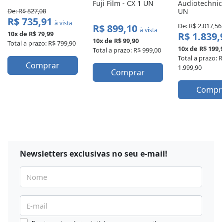
Fuji Film - CX 1 UN
Audiotechnica
De: R$ 827,08
UN
R$ 735,91
à vista
De: R$ 2.017,56
R$ 899,10
à vista
10x de R$ 79,99
R$ 1.839
10x de R$ 99,90
Total a prazo: R$ 799,90
10x de R$ 199,
Total a prazo: R$ 999,00
Total a prazo: 
Comprar
1.999,90
Comprar
Compr
Newsletters exclusivas
no seu e-mail!