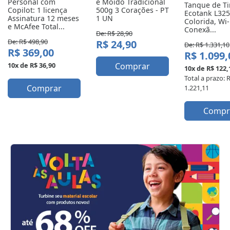
Personal com 
e Moído Tradicional 
Tanque de Tin
Copilot: 1 licença 
500g 3 Corações - PT 
Ecotank L3250
Assinatura 12 meses 
1 UN
Colorida, Wi-F
e McAfee Total...
Conexã...
De: R$ 28,90
De: R$ 498,90
R$ 24,90
De: R$ 1.331,10
R$ 369,00
R$ 1.099
10x de R$ 36,90
Comprar
10x de R$ 122,
Total a prazo: 
Comprar
1.221,11
Compr