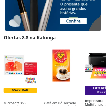
Ofertas 8.8 na Kalunga
FRETE GR
DOWNLOAD
Brasíli
Impressora 
Microsoft 365 
Café em Pó Torrado 
Multifunciona