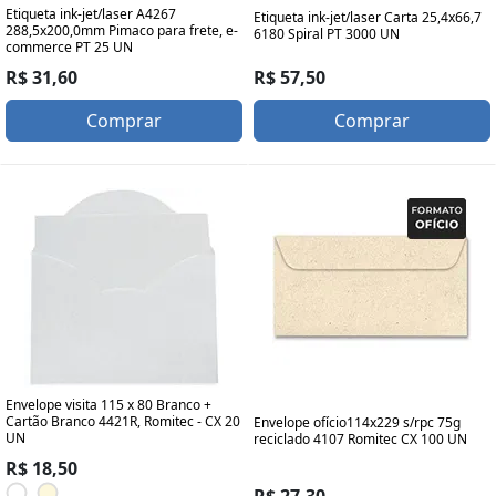
Etiqueta ink-jet/laser A4267
Etiqueta ink-jet/laser Carta 25,4x66,7
288,5x200,0mm Pimaco para frete, e-
6180 Spiral PT 3000 UN
commerce PT 25 UN
R$ 57,50
R$ 31,60
Comprar
Comprar
Envelope visita 115 x 80 Branco +
Cartão Branco 4421R, Romitec - CX 20
Envelope ofício114x229 s/rpc 75g
UN
reciclado 4107 Romitec CX 100 UN
R$ 18,50