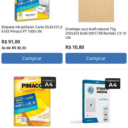
Etiqueta ink-jet/laser Carta 50,8x101,6
Envelope saco kraft natural 75g
6183 Pimaco PT 1000 UN
250x353 kn36 000173R Romitec CX 10
UN
R$ 91,00
R$ 10,80
3x de R$ 30,33
Comprar
Comprar