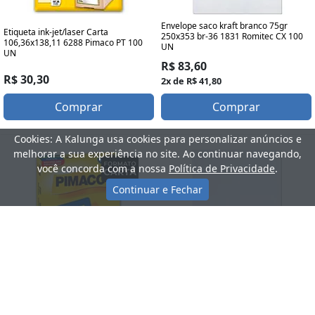
Envelope saco kraft branco 75gr
Etiqueta ink-jet/laser Carta
250x353 br-36 1831 Romitec CX 100
106,36x138,11 6288 Pimaco PT 100
UN
UN
R$ 83,60
R$ 30,30
2x de R$ 41,80
Comprar
Comprar
Cookies: A Kalunga usa cookies para personalizar anúncios e
melhorar a sua experiência no site. Ao continuar navegando,
você concorda com a nossa
Política de Privacidade
.
Continuar e Fechar
Etiqueta ink-jet/laser Carta 25,4x101,6
Envelope saco kraft branco 75gr
6181 Pimaco PT 2000 UN
162x229 br-23 140 Romitec CX 100
UN