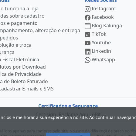
 funciona a loja
Instagram
das sobre cadastro
Facebook
ços e pagamento
Blog Kalunga
mpanhamento, alteração e entrega
TikTok
 pedidos
Youtube
lução e troca
Linkedin
urança
 Fiscal Eletrônica
Whatsapp
dutos por Download
tica de Privacidade
ia de Boleto Faturado
adastrar E-mails e SMS
Certificados e Segurança
Certisign
Reclame Aqui
eBit
úncios e melhorar a sua experiência no site. Ao continuar navega
lidos apenas para compras pelo site. No caso de diferença de preço no sit