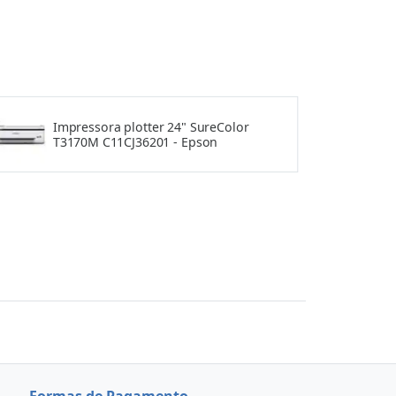
Impressora plotter 24" SureColor
T3170M C11CJ36201 - Epson
Formas de Pagamento