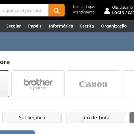
Nossas Lojas
Olá,
Usuário
Atendimento
LOGIN / CA
Escolar
Papéis
Informática
Escrita
Organização
ene
Mídias
Envelopes
Rede
Automação Comercial
Canetas Luxo
Outlet
sora
Sublimatica
Jato de Tinta