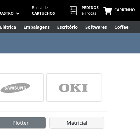
Busca de
PEDIDOS
CARRINHO
DASTRO
CARTUCHOS
e Trocas
Elétrica
Embalagens
Escritório
Softwares
Coffee
Móveis
Eletrônicos
Cuidados Pessoais
Smart Home
Plotter
Matricial