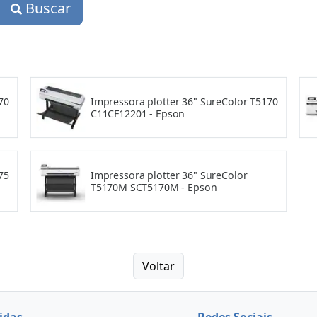
Buscar
70
Impressora plotter 36" SureColor T5170
C11CF12201 - Epson
75
Impressora plotter 36" SureColor
T5170M SCT5170M - Epson
Voltar
idas
Redes Sociais