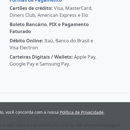
Cartões de crédito:
Visa, MasterCard,
Diners Club, American Express e Elo
Boleto Bancário
,
PIX
e
Pagamento
Faturado
Débito Online:
Itaú, Banco do Brasil e
Visa Electron
Carteiras Digitais / Wallets:
Apple Pay,
Google Pay e Samsung Pay.
ndo, você concorda com a nossa
Política de Privacidade
.
e, o valor válido é o do carrinho de compras. Não abrimos embalagens.