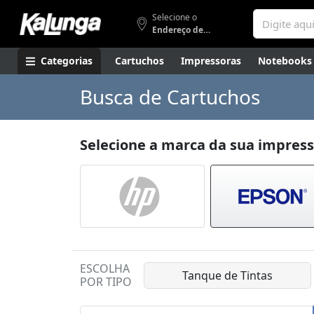
Selecione o
Endereço de entrega
Categorias
Cartuchos
Impressoras
Notebooks
Apresentação
Smartphones
Artes
Gamers
Higi
Busca de Cartuchos
Selecione a marca da sua impres
ESCOLHA
Tanque de Tintas
POR TIPO