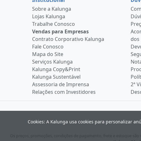
Sobre a Kalunga
Como
Lojas Kalunga
Dúvi
Trabalhe Conosco
Pre
Vendas para Empresas
Aco
Contrato Corporativo Kalunga
dos
Fale Conosco
Devo
Mapa do Site
Seg
Serviços Kalunga
Nota
Kalunga Copy&Print
Pro
Kalunga Sustentável
Polí
Assessoria de Imprensa
2ª V
Relações com Investidores
Desc
Cookies: A Kalunga usa cookies para personalizar an
Os preços, promoções, condições de pagamento, frete e estoque são vá