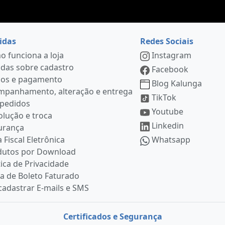
idas
Redes Sociais
 funciona a loja
Instagram
das sobre cadastro
Facebook
ços e pagamento
Blog Kalunga
mpanhamento, alteração e entrega
TikTok
 pedidos
Youtube
lução e troca
Linkedin
urança
 Fiscal Eletrônica
Whatsapp
dutos por Download
tica de Privacidade
ia de Boleto Faturado
adastrar E-mails e SMS
Certificados e Segurança