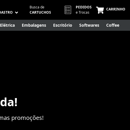
Busca de
PEDIDOS
CARRINHO
DASTRO
CARTUCHOS
e Trocas
Elétrica
Embalagens
Escritório
Softwares
Coffee
Móveis
Eletrônicos
Cuidados Pessoais
Smart Home
da!
ximas promoções!