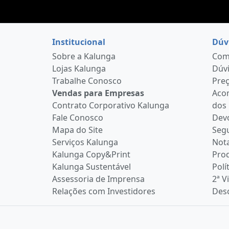
Institucional
Dúv
Sobre a Kalunga
Como
Lojas Kalunga
Dúvi
Trabalhe Conosco
Pre
Vendas para Empresas
Aco
Contrato Corporativo Kalunga
dos
Fale Conosco
Devo
Mapa do Site
Seg
Serviços Kalunga
Nota
Kalunga Copy&Print
Pro
Kalunga Sustentável
Polí
Assessoria de Imprensa
2ª V
Relações com Investidores
Desc