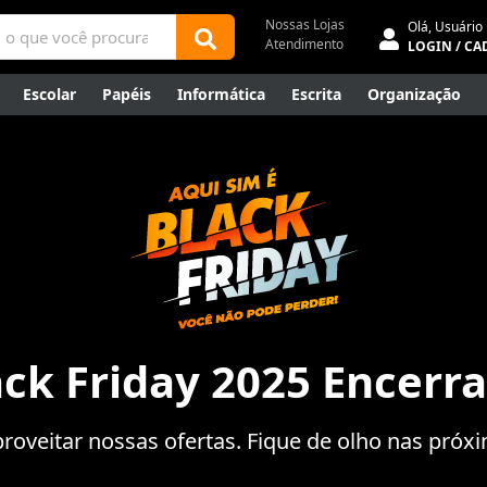
Nossas Lojas
Olá,
Usuário
Atendimento
LOGIN / CA
Escolar
Papéis
Informática
Escrita
Organização
ene
Mídias
Envelopes
Rede
Automação Comercial
Canetas Luxo
Outlet
ack Friday 2025 Encerra
roveitar nossas ofertas. Fique de olho nas pró