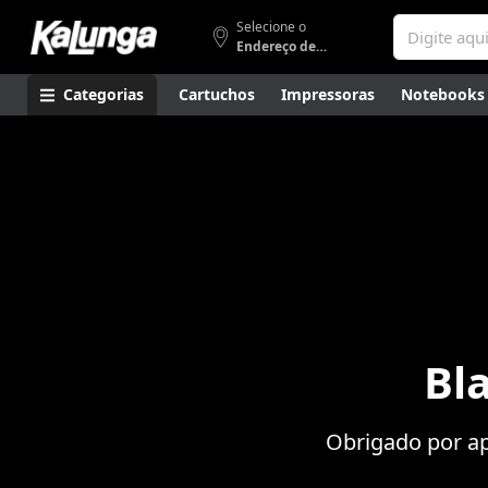
Selecione o
Endereço de entrega
Categorias
Cartuchos
Impressoras
Notebooks
Apresentação
Smartphones
Artes
Gamers
Higi
Bl
Obrigado por ap