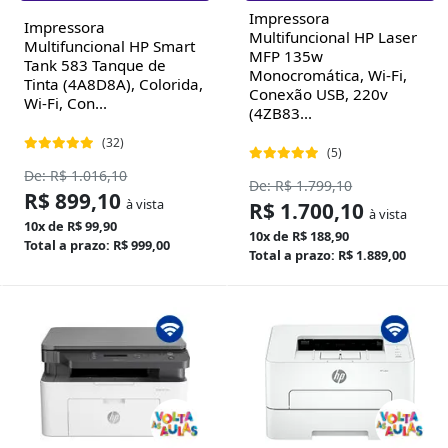
Impressora
Impressora
Multifuncional HP Laser
Multifuncional HP Smart
MFP 135w
Tank 583 Tanque de
Monocromática, Wi-Fi,
Tinta (4A8D8A), Colorida,
Conexão USB, 220v
Wi-Fi, Con...
(4ZB83...
(32)
(5)
De: R$ 1.016,10
De: R$ 1.799,10
R$ 899,10
à vista
R$ 1.700,10
à vista
10x de R$ 99,90
10x de R$ 188,90
Total a prazo: R$ 999,00
Total a prazo: R$ 1.889,00