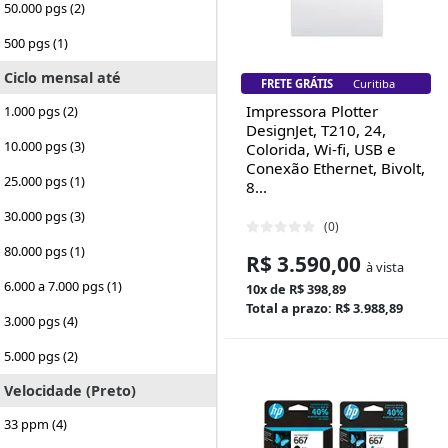
50.000 pgs (2)
500 pgs (1)
Ciclo mensal até
FRETE GRÁTIS
Florianópolis
Impressora Plotter
1.000 pgs (2)
DesignJet, T210, 24,
10.000 pgs (3)
Colorida, Wi-fi, USB e
Conexão Ethernet, Bivolt,
25.000 pgs (1)
8...
30.000 pgs (3)
(0)
80.000 pgs (1)
R$ 3.590,00
à vista
6.000 a 7.000 pgs (1)
10x de R$ 398,89
Total a prazo: R$ 3.988,89
3.000 pgs (4)
5.000 pgs (2)
Velocidade (Preto)
33 ppm (4)