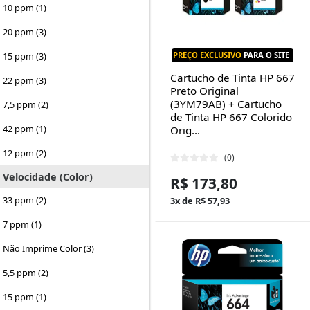
10 ppm (1)
20 ppm (3)
PREÇO EXCLUSIVO
PARA O SITE
15 ppm (3)
Cartucho de Tinta HP 667
22 ppm (3)
Preto Original
(3YM79AB) + Cartucho
7,5 ppm (2)
de Tinta HP 667 Colorido
42 ppm (1)
Orig...
12 ppm (2)
(0)
Velocidade (Color)
R$ 173,80
33 ppm (2)
3x de R$ 57,93
7 ppm (1)
Não Imprime Color (3)
5,5 ppm (2)
15 ppm (1)