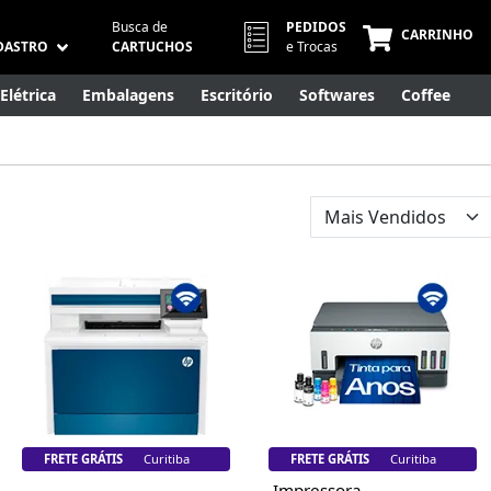
Busca de
PEDIDOS
CARRINHO
DASTRO
CARTUCHOS
e Trocas
Elétrica
Embalagens
Escritório
Softwares
Coffee
Móveis
Eletrônicos
Cuidados Pessoais
Smart Home
FRETE GRÁTIS
Florianópolis
FRETE GRÁTIS
Florianópolis
Impressora