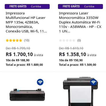
FRETE GRÁTIS
Florianópolis
FRETE GRÁTIS
Florianópolis
Impressora
Impressora Laser
Multifuncional HP Laser
Monocromática 335DW
MFP 135w, 4ZB83A,
Duplex Automática Wi-Fi
Monocromática,
110v - A58WMA - HP - CX
Conexão USB, Wi-fi, 11...
1 UN...
(10)
(0)
De: R$ 1.799,10
De: R$ 1.619,10
R$ 1.700,10
R$ 1.358,10
à vista
à vista
10x de R$ 188,90
10x de R$ 150,90
Total a prazo: R$ 1.889,00
Total a prazo: R$ 1.509,00