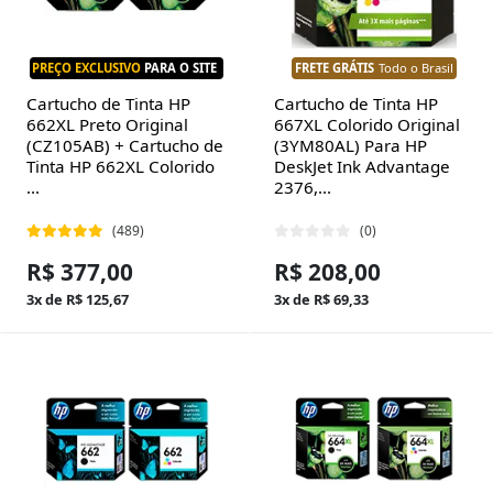
PREÇO EXCLUSIVO
PARA O SITE
FRETE GRÁTIS
Todo o Brasil
Cartucho de Tinta HP
Cartucho de Tinta HP
662XL Preto Original
667XL Colorido Original
(CZ105AB) + Cartucho de
(3YM80AL) Para HP
Tinta HP 662XL Colorido
DeskJet Ink Advantage
...
2376,...
(489)
(0)
R$ 377,00
R$ 208,00
3x de R$ 125,67
3x de R$ 69,33