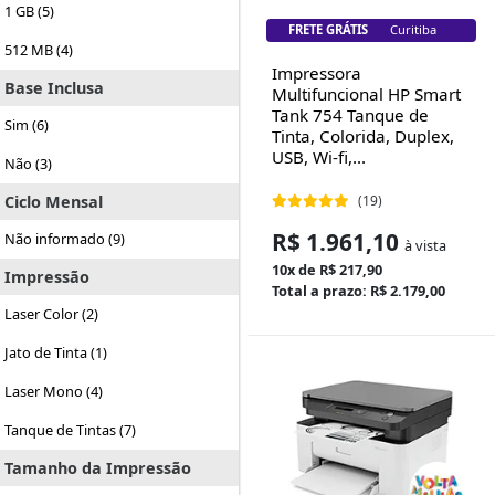
1 GB (5)
FRETE GRÁTIS
Florianópolis
512 MB (4)
Impressora
Base Inclusa
Multifuncional HP Smart
Tank 754 Tanque de
Sim (6)
Tinta, Colorida, Duplex,
USB, Wi-fi,...
Não (3)
(19)
Ciclo Mensal
R$ 1.961,10
Não informado (9)
à vista
10x de R$ 217,90
Impressão
Total a prazo: R$ 2.179,00
Laser Color (2)
Jato de Tinta (1)
Laser Mono (4)
Tanque de Tintas (7)
Tamanho da Impressão