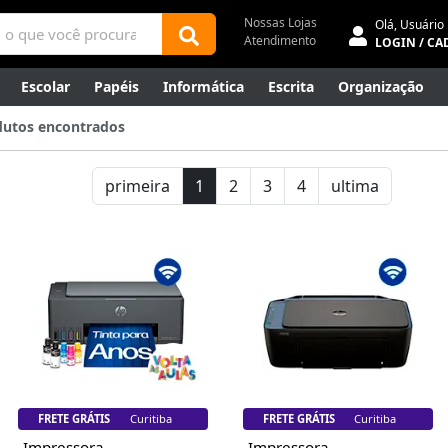
Nossas Lojas
Olá,
Usuário
Atendimento
LOGIN / CA
Escolar
Papéis
Informática
Escrita
Organização
ene
Mídias
Envelopes
Rede
Automação Comercial
dutos encontrados
Canetas Luxo
Outlet
primeira
1
2
3
4
ultima
FRETE GRÁTIS
Florianópolis
FRETE GRÁTIS
Florianópolis
Impressora
Impressora