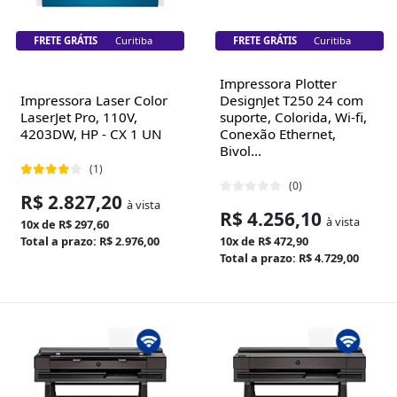
FRETE GRÁTIS
Florianópolis
FRETE GRÁTIS
Florianópolis
Impressora Plotter
Impressora Laser Color
DesignJet T250 24 com
LaserJet Pro, 110V,
suporte, Colorida, Wi-fi,
4203DW, HP - CX 1 UN
Conexão Ethernet,
Bivol...
(1)
(0)
R$ 2.827,20
à vista
R$ 4.256,10
à vista
10x de R$ 297,60
Total a prazo: R$ 2.976,00
10x de R$ 472,90
Total a prazo: R$ 4.729,00