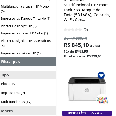
Multifuncional HP Smart
Multifuncionais Laser HP Mono
Tank 589 Tanque de
(6)
Tinta (5D1A8A), Colorida,
Impressoras Tanque Tinta Hp (1)
Wi-Fi, Con...
Plotter Designjet HP (9)
(0)
Impressoras Laser HP Color (1)
De: R$ 989,10
Plotter Designjet HP - Acessórios
R$ 845,10
à vista
(5)
10x de R$ 93,90
Impressoras Ink-Jet HP (1)
Total a prazo: R$ 939,00
Filtrar por:
Tipo
Plotter (9)
Impressoras (7)
Multifuncionais (17)
Marca
FRETE GRÁTIS
Florianópolis