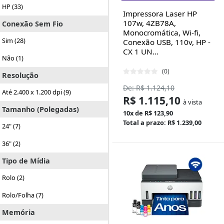
HP (33)
Impressora Laser HP
107w, 4ZB78A,
Conexão Sem Fio
Monocromática, Wi-fi,
Sim (28)
Conexão USB, 110v, HP -
CX 1 UN...
Não (1)
(0)
Resolução
De: R$ 1.124,10
Até 2.400 x 1.200 dpi (9)
R$ 1.115,10
à vista
Tamanho (Polegadas)
10x de R$ 123,90
Total a prazo: R$ 1.239,00
24" (7)
36" (2)
Tipo de Mídia
Rolo (2)
Rolo/Folha (7)
Memória