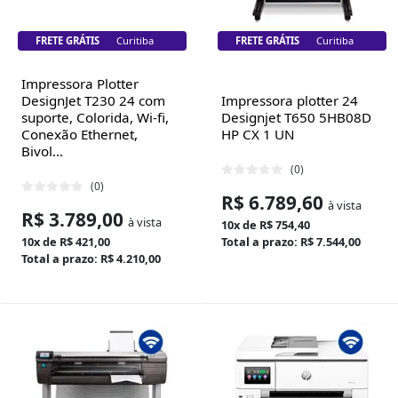
FRETE GRÁTIS
Florianópolis
FRETE GRÁTIS
Florianópolis
Impressora Plotter
DesignJet T230 24 com
Impressora plotter 24
suporte, Colorida, Wi-fi,
Designjet T650 5HB08D
Conexão Ethernet,
HP CX 1 UN
Bivol...
(0)
(0)
R$ 6.789,60
à vista
R$ 3.789,00
à vista
10x de R$ 754,40
10x de R$ 421,00
Total a prazo: R$ 7.544,00
Total a prazo: R$ 4.210,00