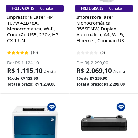
FRETE GRÁTIS
Florianópolis
FRETE GRÁTIS
Florianópolis
Impressora Laser HP
Impressora laser
107w 4ZB78A,
Monocromática
Monocromática, Wi-fi,
355SDNW, Duplex
Conexão USB, 220v, HP -
Automática, A4, Wi-Fi,
CX 1 UN...
Ethernet, Conexão US...
(10)
(0)
De: R$ 1.124,10
De: R$ 2.299,00
R$ 1.115,10
R$ 2.069,10
à vista
à vista
10x de R$ 123,90
10x de R$ 229,90
Total a prazo: R$ 1.239,00
Total a prazo: R$ 2.299,00