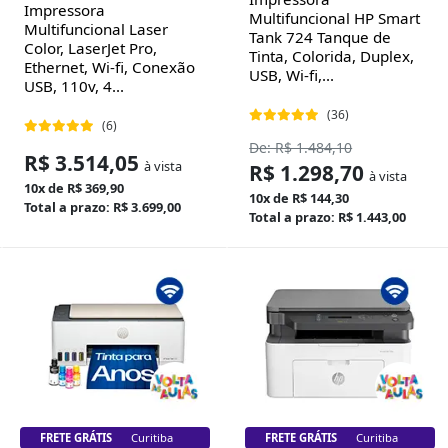
Impressora
Multifuncional HP Smart
Multifuncional Laser
Tank 724 Tanque de
Color, LaserJet Pro,
Tinta, Colorida, Duplex,
Ethernet, Wi-fi, Conexão
USB, Wi-fi,...
USB, 110v, 4...
(36)
(6)
De: R$ 1.484,10
R$ 3.514,05
à vista
R$ 1.298,70
à vista
10x de R$ 369,90
10x de R$ 144,30
Total a prazo: R$ 3.699,00
Total a prazo: R$ 1.443,00
FRETE GRÁTIS
Florianópolis
FRETE GRÁTIS
Florianópolis