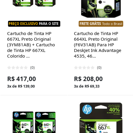
PREÇO EXCLUSIVO
PARA O SITE
FRETE GRÁTIS
Todo o Brasil
Cartucho de Tinta HP
Cartucho de Tinta HP
667XL Preto Original
664XL Preto Original
(3YM81AB) + Cartucho
(F6V31AB) Para HP
de Tinta HP 667XL
DeskJet Ink Advantage
Colorido ...
4535, 46...
(0)
(0)
R$ 417,00
R$ 208,00
3x de R$ 139,00
3x de R$ 69,33