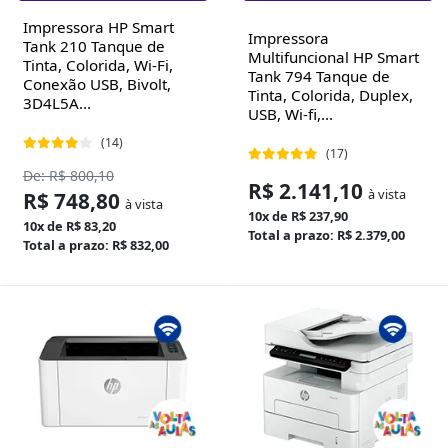
Impressora HP Smart
Impressora
Tank 210 Tanque de
Multifuncional HP Smart
Tinta, Colorida, Wi-Fi,
Tank 794 Tanque de
Conexão USB, Bivolt,
Tinta, Colorida, Duplex,
3D4L5A...
USB, Wi-fi,...
(14)
(17)
De: R$ 800,10
R$ 2.141,10
à vista
R$ 748,80
à vista
10x de R$ 237,90
10x de R$ 83,20
Total a prazo: R$ 2.379,00
Total a prazo: R$ 832,00