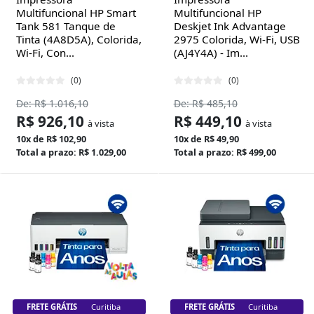
Multifuncional HP Smart
Multifuncional HP
Tank 581 Tanque de
Deskjet Ink Advantage
Tinta (4A8D5A), Colorida,
2975 Colorida, Wi-Fi, USB
Wi-Fi, Con...
(AJ4Y4A) - Im...
(0)
(0)
De: R$ 1.016,10
De: R$ 485,10
R$ 926,10
R$ 449,10
à vista
à vista
10x de R$ 102,90
10x de R$ 49,90
Total a prazo: R$ 1.029,00
Total a prazo: R$ 499,00
FRETE GRÁTIS
Florianópolis
FRETE GRÁTIS
Florianópolis