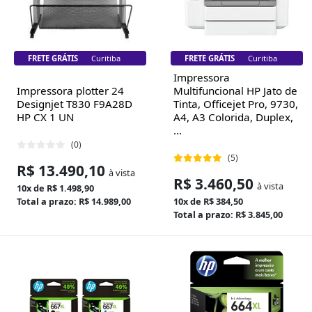
FRETE GRÁTIS
Florianópolis
FRETE GRÁTIS
Florianópolis
Impressora
Impressora plotter 24
Multifuncional HP Jato de
Designjet T830 F9A28D
Tinta, Officejet Pro, 9730,
HP CX 1 UN
A4, A3 Colorida, Duplex,
...
(0)
(5)
R$ 13.490,10
à vista
R$ 3.460,50
à vista
10x de R$ 1.498,90
Total a prazo: R$ 14.989,00
10x de R$ 384,50
Total a prazo: R$ 3.845,00