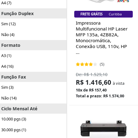
A4 (7)
Função Duplex
FRETE GRÁTIS
Florianópolis
Impressora
Sim (12)
Multifuncional HP Laser
MFP 135a, 4ZB82A,
Não (4)
Monocromática,
Formato
Conexão USB, 110v, HP
...
A3 (1)
(5)
A4 (16)
De: R$ 1.529,10
Função Fax
R$ 1.416,60
à vista
Sim (3)
10x de R$ 157,40
Total a prazo: R$ 1.574,00
Não (14)
Ciclo Mensal Até
10.000 pgs (3)
30.000 pgs (1)