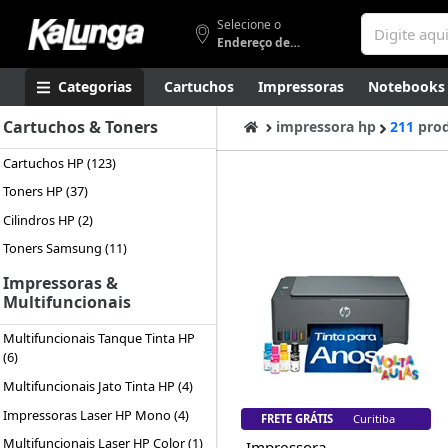
Selecione o
Endereço de entrega
Categorias
Cartuchos
Impressoras
Notebooks
Cartuchos & Toners
Apresentação
Smartphones
Artes
Gamers
Higi
impressora hp
211
pro
Cartuchos HP (123)
Toners HP (37)
Cilindros HP (2)
Toners Samsung (11)
Impressoras &
Multifuncionais
Multifuncionais Tanque Tinta HP
(6)
Multifuncionais Jato Tinta HP (4)
Impressoras Laser HP Mono (4)
FRETE GRÁTIS
Florianópolis
Multifuncionais Laser HP Color (1)
Impressora