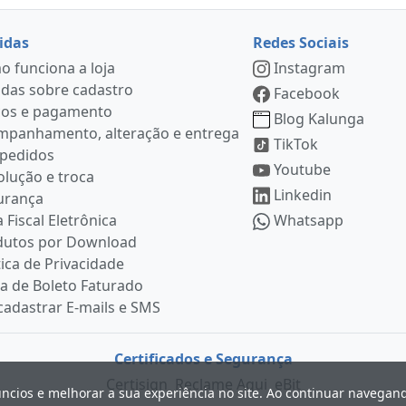
idas
Redes Sociais
 funciona a loja
Instagram
das sobre cadastro
Facebook
ços e pagamento
Blog Kalunga
mpanhamento, alteração e entrega
TikTok
 pedidos
Youtube
lução e troca
Linkedin
urança
 Fiscal Eletrônica
Whatsapp
dutos por Download
tica de Privacidade
ia de Boleto Faturado
adastrar E-mails e SMS
Certificados e Segurança
Certisign
Reclame Aqui
eBit
úncios e melhorar a sua experiência no site. Ao continuar navega