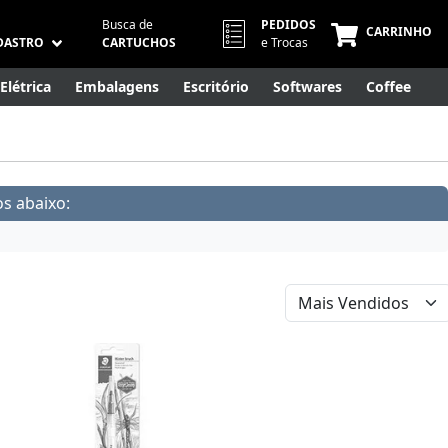
Busca de
PEDIDOS
CARRINHO
DASTRO
CARTUCHOS
e Trocas
Elétrica
Embalagens
Escritório
Softwares
Coffee
Móveis
Eletrônicos
Cuidados Pessoais
Smart Home
s abaixo: