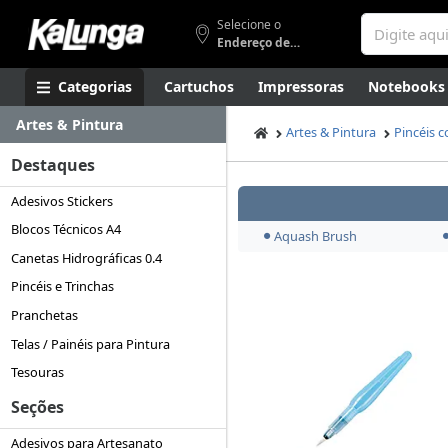
Selecione o
Endereço de entrega
Categorias
Cartuchos
Impressoras
Notebooks
Artes & Pintura
Apresentação
Smartphones
Artes
Gamers
Higi
Artes & Pintura
Pincéis 
Destaques
Adesivos Stickers
Blocos Técnicos A4
Aquash Brush
Canetas Hidrográficas 0.4
Pincéis e Trinchas
Pranchetas
Telas / Painéis para Pintura
Tesouras
Seções
Adesivos para Artesanato