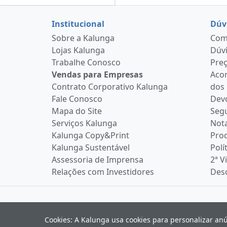
Institucional
Dúv
Sobre a Kalunga
Como
Lojas Kalunga
Dúvi
Trabalhe Conosco
Pre
Vendas para Empresas
Aco
Contrato Corporativo Kalunga
dos
Fale Conosco
Devo
Mapa do Site
Seg
Serviços Kalunga
Nota
Kalunga Copy&Print
Pro
Kalunga Sustentável
Polí
Assessoria de Imprensa
2ª V
Relações com Investidores
Desc
Cookies: A Kalunga usa cookies para personalizar an