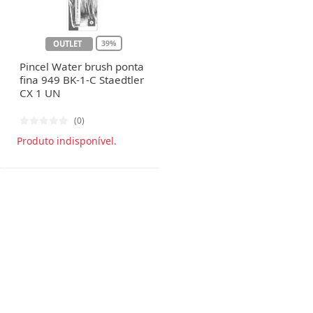
OUTLET
39%
Pincel Water brush ponta
fina 949 BK-1-C Staedtler
CX 1 UN
(0)
Produto indisponível.