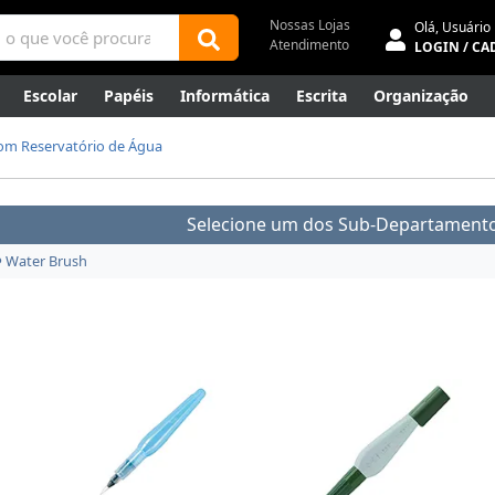
Nossas Lojas
Olá,
Usuário
Atendimento
LOGIN / CA
Escolar
Papéis
Informática
Escrita
Organização
ene
Mídias
Envelopes
Rede
Automação Comercial
com Reservatório de Água
Canetas Luxo
Outlet
Selecione um dos Sub-Departamento
Water Brush