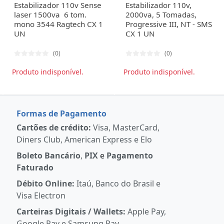
Estabilizador 110v Sense
Estabilizador 110v,
laser 1500va 6 tom.
2000va, 5 Tomadas,
mono 3544 Ragtech CX 1
Progressive III, NT - SMS
UN
CX 1 UN
(0)
(0)
Produto indisponível.
Produto indisponível.
Formas de Pagamento
Cartões de crédito:
Visa, MasterCard,
Diners Club, American Express e Elo
Boleto Bancário
,
PIX
e
Pagamento
Faturado
Débito Online:
Itaú, Banco do Brasil e
Visa Electron
Carteiras Digitais / Wallets:
Apple Pay,
Google Pay e Samsung Pay.