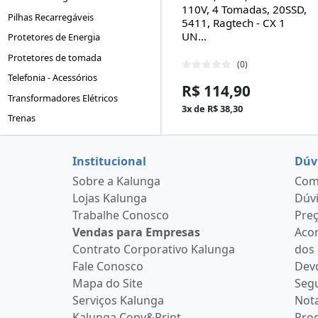
110V, 4 Tomadas, 20SSD,
Pilhas Recarregáveis
5411, Ragtech - CX 1
UN...
Protetores de Energia
Protetores de tomada
(0)
Telefonia - Acessórios
R$ 114,90
Transformadores Elétricos
3x de R$ 38,30
Trenas
Institucional
Dúv
Sobre a Kalunga
Como
Lojas Kalunga
Dúvi
Trabalhe Conosco
Pre
Vendas para Empresas
Aco
Contrato Corporativo Kalunga
dos
Fale Conosco
Devo
Mapa do Site
Seg
Serviços Kalunga
Nota
Kalunga Copy&Print
Pro