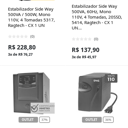
Estabilizador Side Way
Estabilizador Side Way
500VA, 60Hz, Mono
500VA / 500W, Mono
110V, 4 Tomadas, 20SSD,
110V, 4 Tomadas 5317,
5414, Ragtech - CX 1
Ragtech - CX 1 UN
UN...
(0)
(0)
R$ 228,80
R$ 137,90
3x de R$ 76,27
3x de R$ 45,97
OUTLET
OUTLET
37%
36%