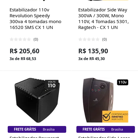
Estabilizador 110v
Estabilizador Side Way
Revolution Speedy
300VA / 300W, Mono
300va 4 tomadas mono
110V, 4 Tomadas 5301,
16520 SMS CX 1 UN
Ragtech - CX 1 UN
(0)
(0)
R$ 205,60
R$ 135,90
3x de R$ 68,53
3x de R$ 45,30
FRETE GRÁTIS
Brasília
FRETE GRÁTIS
Brasília
Estabilizador Powerest
Estabilizador Side Laser,