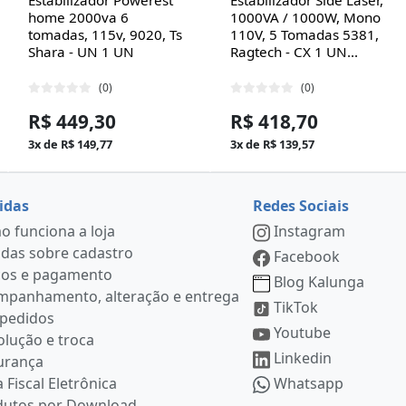
home 2000va 6
1000VA / 1000W, Mono
tomadas, 115v, 9020, Ts
110V, 5 Tomadas 5381,
Shara - UN 1 UN
Ragtech - CX 1 UN...
(0)
(0)
R$ 449,30
R$ 418,70
3x de R$ 149,77
3x de R$ 139,57
idas
Redes Sociais
 funciona a loja
Instagram
das sobre cadastro
Facebook
ços e pagamento
Blog Kalunga
mpanhamento, alteração e entrega
TikTok
 pedidos
Youtube
lução e troca
Linkedin
urança
 Fiscal Eletrônica
Whatsapp
dutos por Download