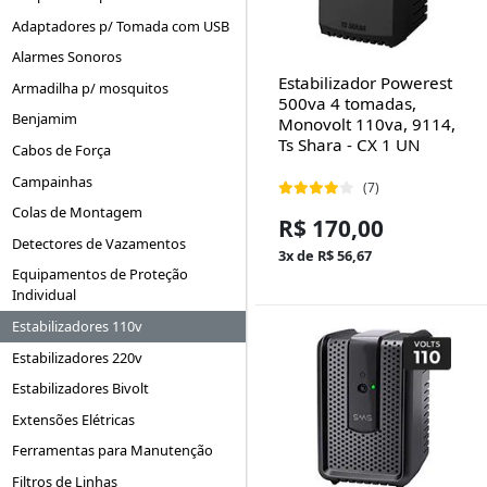
Adaptadores p/ Tomada com USB
Alarmes Sonoros
Estabilizador Powerest
Armadilha p/ mosquitos
500va 4 tomadas,
Benjamim
Monovolt 110va, 9114,
Ts Shara - CX 1 UN
Cabos de Força
Campainhas
(7)
Colas de Montagem
R$ 170,00
Detectores de Vazamentos
3x de R$ 56,67
Equipamentos de Proteção
Individual
Estabilizadores 110v
Estabilizadores 220v
Estabilizadores Bivolt
Extensões Elétricas
Ferramentas para Manutenção
Filtros de Linhas