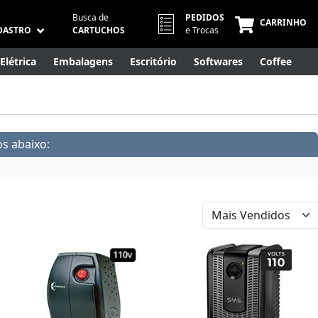
Busca de
PEDIDOS
CARRINHO
DASTRO
CARTUCHOS
e Trocas
Elétrica
Embalagens
Escritório
Softwares
Coffee
Móveis
Eletrônicos
Cuidados Pessoais
Smart Home
s abaixo: