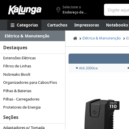
Selecione o
Endereço de entrega
Categorias
Cartuchos
Impressoras
Notebooks
Elétrica & Manutenção
Apresentação
Smartphones
Artes
Gamers
Higi
Elétrica & Manutenção
E
Destaques
Extensões Elétricas
Filtros de Linhas
Até 2000va
Nobreaks Bivolt
Organizadores para Cabos/Fios
Pilhas & Baterias
Pilhas - Carregadores
Protetores de Energia
Seções
Adaptadores p/ Tomada