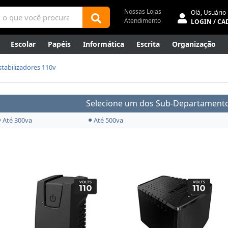
Nossas Lojas
Olá,
Usuário
Atendimento
LOGIN / CA
Escolar
Papéis
Informática
Escrita
Organização
ene
Mídias
Envelopes
Rede
Automação Comercial
stabilizadores 110v
Canetas Luxo
Outlet
Selecione um dos Sub-Departamento
Até 300va
Até 500va