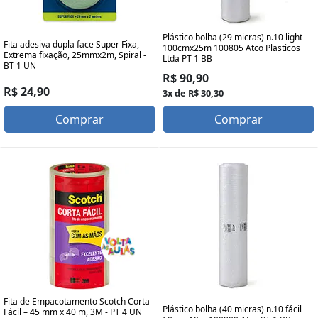
Plástico bolha (29 micras) n.10 light
Fita adesiva dupla face Super Fixa,
100cmx25m 100805 Atco Plasticos
Extrema fixação, 25mmx2m, Spiral -
Ltda PT 1 BB
BT 1 UN
R$ 90,90
R$ 24,90
3x de R$ 30,30
Comprar
Comprar
Fita de Empacotamento Scotch Corta
Plástico bolha (40 micras) n.10 fácil
Fácil – 45 mm x 40 m, 3M - PT 4 UN