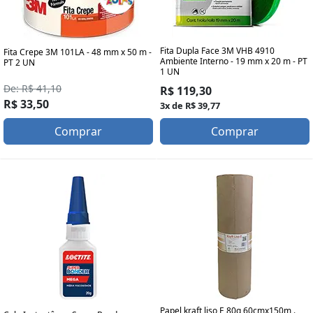
Fita Dupla Face 3M VHB 4910
Fita Crepe 3M 101LA - 48 mm x 50 m -
Ambiente Interno - 19 mm x 20 m - PT
PT 2 UN
1 UN
De: R$ 41,10
R$ 119,30
R$ 33,50
3x de R$ 39,77
Comprar
Comprar
Papel kraft liso E 80g 60cmx150m .