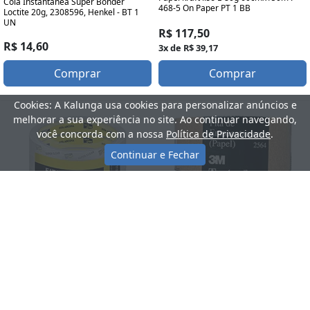
Cola Instantânea Super Bonder
468-5 On Paper PT 1 BB
Loctite 20g, 2308596, Henkel - BT 1
UN
R$ 117,50
R$ 14,60
3x de R$ 39,17
Comprar
Comprar
Cookies: A Kalunga usa cookies para personalizar anúncios e
melhorar a sua experiência no site. Ao continuar navegando,
você concorda com a nossa
Política de Privacidade
.
Continuar e Fechar
Fita Adesiva de Papel Kraft 2564 3M
Fita Adesiva PP Transparente Super
Tartan - 50 mm x 50 m PT 2 UN
Clear, 19mm x 40m, Stick Tape PT 6
UN
R$ 68,90
R$ 17,90
2x de R$ 34,45