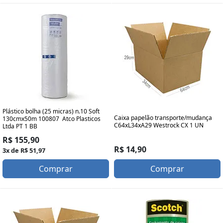
Plástico bolha (25 micras) n.10 Soft
Caixa papelão transporte/mudança
130cmx50m 100807 Atco Plasticos
C64xL34xA29 Westrock CX 1 UN
Ltda PT 1 BB
R$ 155,90
R$ 14,90
3x de R$ 51,97
Comprar
Comprar