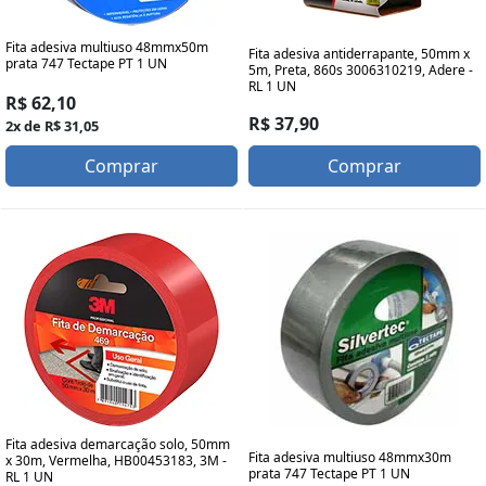
Fita adesiva multiuso 48mmx50m
Fita adesiva antiderrapante, 50mm x
prata 747 Tectape PT 1 UN
5m, Preta, 860s 3006310219, Adere -
RL 1 UN
R$ 62,10
R$ 37,90
2x de R$ 31,05
Comprar
Comprar
Fita adesiva demarcação solo, 50mm
Fita adesiva multiuso 48mmx30m
x 30m, Vermelha, HB00453183, 3M -
prata 747 Tectape PT 1 UN
RL 1 UN