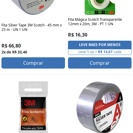
Fita Mágica Scotch Transparente
12mm x 20m, 3M - PT 1 UN
Fita Silver Tape 3M Scotch - 45 mm x
25 m - UN 1 UN
R$ 16,30
LEVE MAIS POR MENOS
R$ 66,80
2x de R$ 33,40
Leve 5 ou +
R$ 14,67
cada
Comprar
Comprar