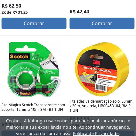
R$ 62,50
R$ 42,40
2x de R$ 31,25
Comprar
Comprar
Fita adesiva demarcação solo, 50mm
Fita Mágica Scotch Transparente com
x 30m, Amarela, HB00453184, 3M RL
suporte, 12mm x 10m, 3M - BT 1 UN
1 UN
R$ 62,50
Cookies: A Kalunga usa cookies para personalizar anúncios e
R$ 16,20
2x de R$ 31,25
melhorar a sua experiência no site. Ao continuar navegando,
você concorda com a nossa
Política de Privacidade
.