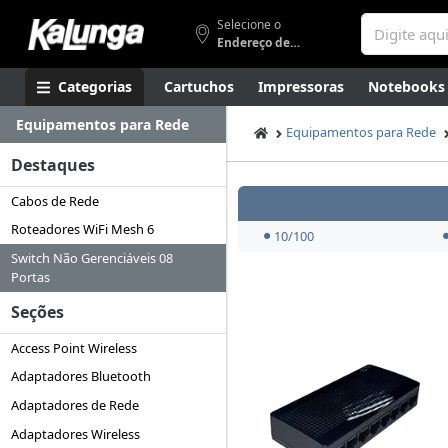
Selecione o
Endereço de entrega
Categorias
Cartuchos
Impressoras
Notebooks
Equipamentos para Rede
Apresentação
Smartphones
Artes
Gamers
Higi
Equipamentos para Rede
Destaques
Cabos de Rede
Roteadores WiFi Mesh 6
10/100
Switch Não Gerenciáveis 08
Portas
Seções
Access Point Wireless
Adaptadores Bluetooth
Adaptadores de Rede
Adaptadores Wireless