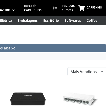
Busca de
PEDIDOS
CARRINHO
DASTRO
CARTUCHOS
e Trocas
Elétrica
Embalagens
Escritório
Softwares
Coffee
Móveis
Eletrônicos
Cuidados Pessoais
Smart Home
s abaixo: