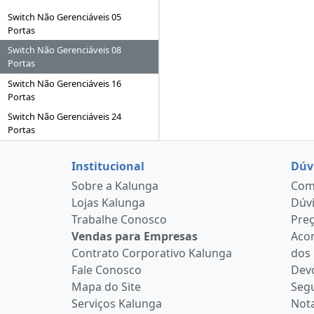
Switch Não Gerenciáveis 05
Portas
Switch Não Gerenciáveis 08
Portas
Switch Não Gerenciáveis 16
Portas
Switch Não Gerenciáveis 24
Portas
Institucional
Dúv
Sobre a Kalunga
Como
Lojas Kalunga
Dúvi
Trabalhe Conosco
Pre
Vendas para Empresas
Aco
Contrato Corporativo Kalunga
dos
Fale Conosco
Devo
Mapa do Site
Seg
Serviços Kalunga
Nota