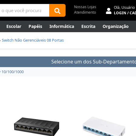
Nossas Lojas
Olá,
Usuário
Atendimento
LOGIN / CA
Escolar
Papéis
Informática
Escrita
Organização
ene
Mídias
Envelopes
Rede
Automação Comercial
Switch Não Gerenciáveis 08 Portas
Canetas Luxo
Outlet
Selecione um dos Sub-Departamento
10/100/1000