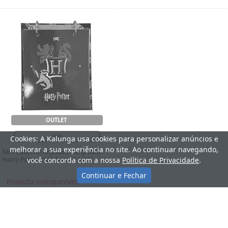
OUTLET
40%
Cookies: A Kalunga usa cookies para personalizar anúncios e
melhorar a sua experiência no site. Ao continuar navegando,
Mini Caderno Argolado 2 arg. 80fls
Harry Potter 4181 DAC PT 1 UN
você concorda com a nossa
Política de Privacidade
.
Continuar e Fechar
Produto indisponível.