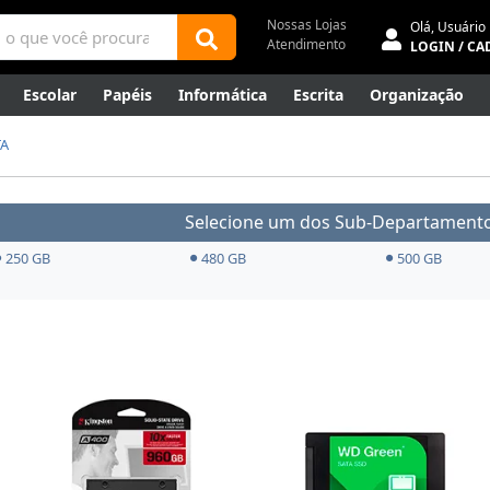
Nossas Lojas
Olá,
Usuário
Atendimento
LOGIN / CA
Escolar
Papéis
Informática
Escrita
Organização
ene
Mídias
Envelopes
Rede
Automação Comercial
TA
Canetas Luxo
Outlet
Selecione um dos Sub-Departamento
250 GB
480 GB
500 GB