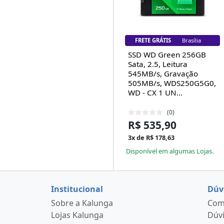
FRETE GRÁTIS
Brasília
SSD WD Green 256GB
Sata, 2.5, Leitura
545MB/s, Gravação
505MB/s, WDS250G5G0,
WD - CX 1 UN...
(0)
R$ 535,90
3x de R$ 178,63
Disponível em algumas Lojas.
Institucional
Dúv
Sobre a Kalunga
Como
Lojas Kalunga
Dúvi