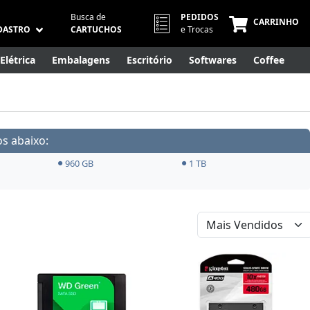
Busca de
PEDIDOS
CARRINHO
DASTRO
CARTUCHOS
e Trocas
Elétrica
Embalagens
Escritório
Softwares
Coffee
Móveis
Eletrônicos
Cuidados Pessoais
Smart Home
s abaixo:
960 GB
1 TB