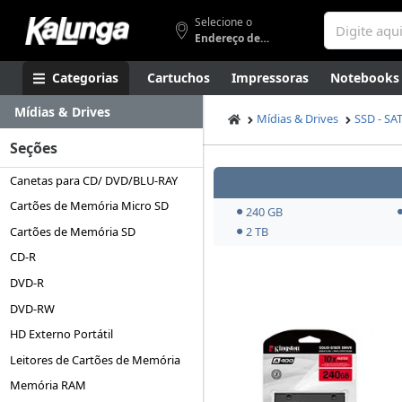
Selecione o
Endereço de entrega
Categorias
Cartuchos
Impressoras
Notebooks
Mídias & Drives
Apresentação
Smartphones
Artes
Gamers
Higi
Mídias & Drives
SSD - SA
Seções
Canetas para CD/ DVD/BLU-RAY
Cartões de Memória Micro SD
240 GB
Cartões de Memória SD
2 TB
CD-R
DVD-R
DVD-RW
HD Externo Portátil
Leitores de Cartões de Memória
Memória RAM