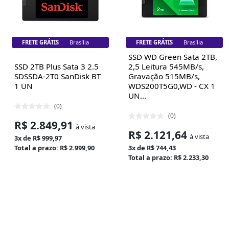
FRETE GRÁTIS
Brasília
FRETE GRÁTIS
Brasília
SSD WD Green Sata 2TB,
SSD 2TB Plus Sata 3 2.5
2,5 Leitura 545MB/s,
SDSSDA-2T0 SanDisk BT
Gravação 515MB/s,
1 UN
WDS200T5G0,WD - CX 1
UN...
(0)
(0)
R$ 2.849,91
à vista
R$ 2.121,64
à vista
3x de R$ 999,97
Total a prazo: R$ 2.999,90
3x de R$ 744,43
Total a prazo: R$ 2.233,30