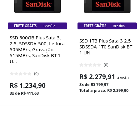
FRETE GRÁTIS
Brasília
FRETE GRÁTIS
Brasília
SSD 500GB Plus Sata 3,
SSD 1TB Plus Sata 3 2.5
2.5, SDSSDA-500, Leitura
SDSSDA-1T0 SanDisk BT
505MB/s, Gravação
1 UN
515MB/s, SanDisk BT 1
U...
(0)
(0)
R$ 2.279,91
à vista
R$ 1.234,90
3x de R$ 799,97
Total a prazo: R$ 2.399,90
3x de R$ 411,63