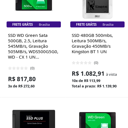
FRETE GRÁTIS
Brasília
FRETE GRÁTIS
Brasília
SSD WD Green Sata
SSD 480GB 500mbs,
500GB, 2.5, Leitura
Leitura 500MB/s,
545MB/s, Gravação
Gravação 450MB/s
505MB/s, WDS500G5G0,
Kingston BT 1 UN
WD - CX 1 UN...
(0)
(0)
R$ 1.082,91
à vista
R$ 817,80
10x de R$ 113,99
3x de R$ 272,60
Total a prazo: R$ 1.139,90