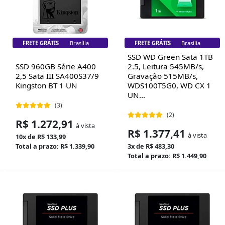
FRETE GRÁTIS
Brasília
FRETE GRÁTIS
Brasília
SSD WD Green Sata 1TB
SSD 960GB Série A400
2.5, Leitura 545MB/s,
2,5 Sata III SA400S37/9
Gravação 515MB/s,
Kingston BT 1 UN
WDS100T5G0, WD CX 1
UN...
(3)
(2)
R$ 1.272,91
à vista
R$ 1.377,41
à vista
10x de R$ 133,99
Total a prazo: R$ 1.339,90
3x de R$ 483,30
Total a prazo: R$ 1.449,90