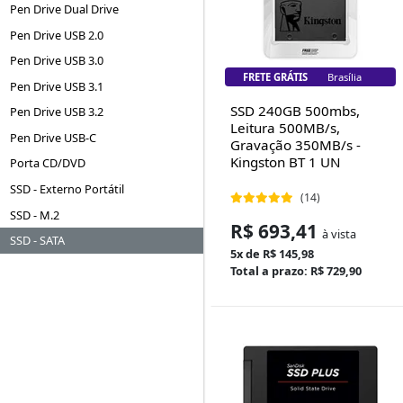
Pen Drive Dual Drive
Pen Drive USB 2.0
Pen Drive USB 3.0
FRETE GRÁTIS
Brasília
Pen Drive USB 3.1
SSD 240GB 500mbs,
Pen Drive USB 3.2
Leitura 500MB/s,
Pen Drive USB-C
Gravação 350MB/s -
Kingston BT 1 UN
Porta CD/DVD
SSD - Externo Portátil
(14)
SSD - M.2
R$ 693,41
à vista
SSD - SATA
5x de R$ 145,98
Total a prazo: R$ 729,90