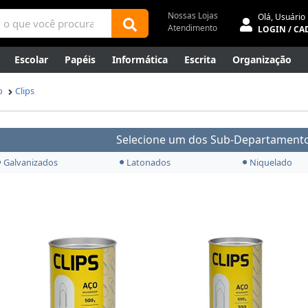
Nossas Lojas
Olá,
Usuário
Atendimento
LOGIN / CA
Escolar
Papéis
Informática
Escrita
Organização
ene
Mídias
Envelopes
Rede
Automação Comercial
o
Clips
Canetas Luxo
Outlet
Selecione um dos Sub-Departamento
Galvanizados
Latonados
Niquelado