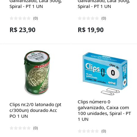
Galvanizado, Lata 500g,
Galvanizado, Lata 500g,
Spiral - PT 1 UN
Spiral - PT 1 UN
(0)
(0)
R$ 23,90
R$ 19,90
Clips número 0
Clips nr.2/0 latonado (pt
galvanizado, Caixa com
c/300un) dourado Acc
100 unidades, Spiral - PT
PO 1 UN
1 UN
(0)
(0)