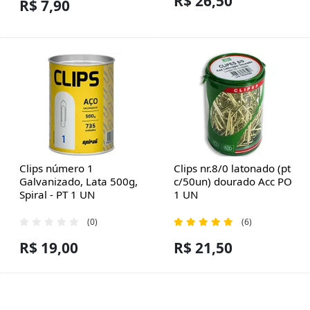
R$ 26,50
R$ 7,90
Clips número 1
Clips nr.8/0 latonado (pt
Galvanizado, Lata 500g,
c/50un) dourado Acc PO
Spiral - PT 1 UN
1 UN
(0)
(6)
R$ 19,00
R$ 21,50