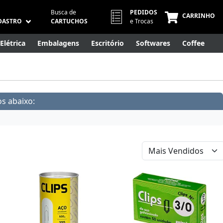
Busca de
PEDIDOS
CARRINHO
DASTRO
CARTUCHOS
e Trocas
Elétrica
Embalagens
Escritório
Softwares
Coffee
Móveis
Eletrônicos
Cuidados Pessoais
Smart Home
s abaixo: