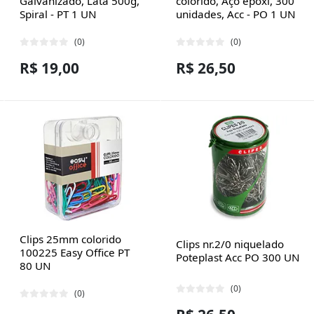
Galvanizado, Lata 500g,
colorido, Aço epóxi, 300
Spiral - PT 1 UN
unidades, Acc - PO 1 UN
(0)
(0)
R$ 19,00
R$ 26,50
Clips 25mm colorido
Clips nr.2/0 niquelado
100225 Easy Office PT
Poteplast Acc PO 300 UN
80 UN
(0)
(0)