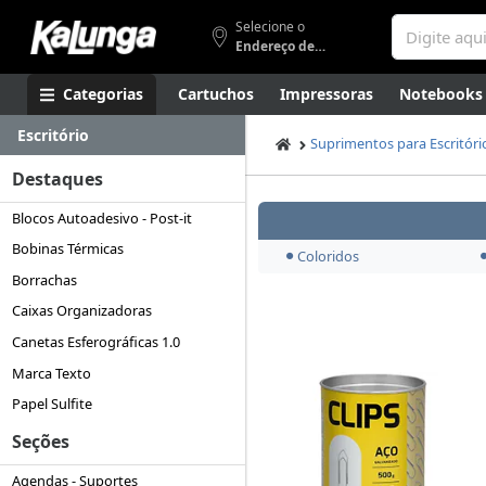
Selecione o
Endereço de entrega
Categorias
Cartuchos
Impressoras
Notebooks
Escritório
Apresentação
Smartphones
Artes
Gamers
Higi
Suprimentos para Escritóri
Destaques
Blocos Autoadesivo - Post-it
Bobinas Térmicas
Coloridos
Borrachas
Caixas Organizadoras
Canetas Esferográficas 1.0
Marca Texto
Papel Sulfite
Seções
Agendas - Suportes