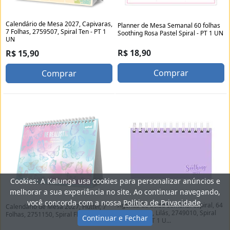
Calendário de Mesa 2027, Capivaras,
Planner de Mesa Semanal 60 folhas
7 Folhas, 2759507, Spiral Ten - PT 1
Soothing Rosa Pastel Spiral - PT 1 UN
UN
R$ 18,90
R$ 15,90
Comprar
Comprar
Cookies: A Kalunga usa cookies para personalizar anúncios e
melhorar a sua experiência no site. Ao continuar navegando,
você concorda com a nossa
Política de Privacidade
.
Agenda de bolso semanal espiral, 64
Calendário de Mesa 2027, Flutter, 7
folhas, 2027, Lilás, 2749010, Spiral
Folhas, 2751150, Spiral Flu - PT 1 UN
Continuar e Fechar
Soothing - PT 1 U...