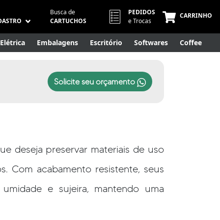
Busca de
PEDIDOS
CARRINHO
DASTRO
CARTUCHOS
e Trocas
Elétrica
Embalagens
Escritório
Softwares
Coffee
Móveis
Eletrônicos
Cuidados Pessoais
Smart Home
Solicite seu orçamento
que deseja preservar materiais de uso
s. Com acabamento resistente, seus
, umidade e sujeira, mantendo uma