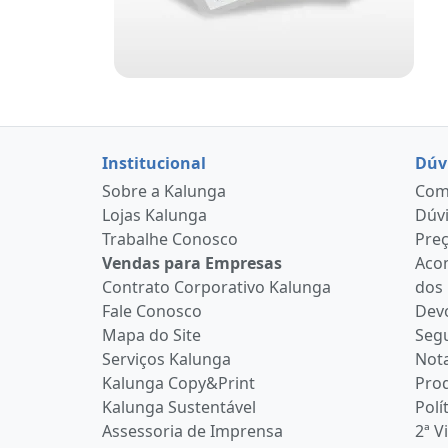
Institucional
Dúv
Sobre a Kalunga
Como
Lojas Kalunga
Dúvi
Trabalhe Conosco
Pre
Vendas para Empresas
Aco
Contrato Corporativo Kalunga
dos
Fale Conosco
Devo
Mapa do Site
Seg
Serviços Kalunga
Nota
Kalunga Copy&Print
Pro
Kalunga Sustentável
Polí
Assessoria de Imprensa
2ª V