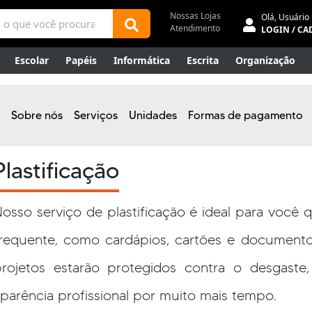
Nossas Lojas
Olá,
Usuário
Atendimento
LOGIN / CA
Escolar
Papéis
Informática
Escrita
Organização
ene
Mídias
Envelopes
Rede
Automação Comercial
Canetas Luxo
Outlet
Sobre nós
Serviços
Unidades
Formas de pagamento
Plastificação
osso serviço de plastificação é ideal para você 
requente, como cardápios, cartões e documento
projetos estarão protegidos contra o desgaste
parência profissional por muito mais tempo.