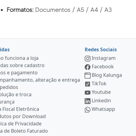
Formatos:
Documentos / A5 / A4 / A3
idas
Redes Sociais
 funciona a loja
Instagram
das sobre cadastro
Facebook
ços e pagamento
Blog Kalunga
mpanhamento, alteração e entrega
TikTok
 pedidos
Youtube
lução e troca
Linkedin
urança
 Fiscal Eletrônica
Whatsapp
dutos por Download
tica de Privacidade
ia de Boleto Faturado