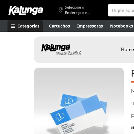
Selecione o
Endereço de entrega
Categorias
Cartuchos
Impressoras
Notebooks
Apresentação
Smartphones
Artes
Gamers
Higi
Home
N
f
a