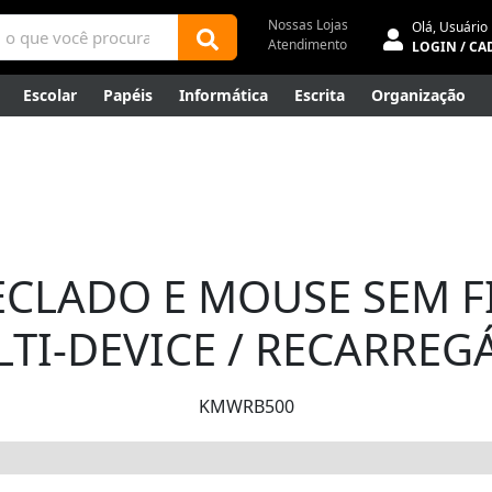
Nossas Lojas
Olá,
Usuário
Atendimento
LOGIN / CA
Escolar
Papéis
Informática
Escrita
Organização
ene
Mídias
Envelopes
Rede
Automação Comercial
Canetas Luxo
Outlet
ECLADO E MOUSE SEM F
TI-DEVICE / RECARREG
KMWRB500