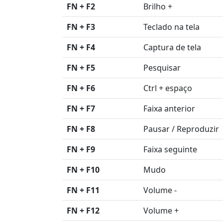
FN + F2
Brilho +
FN + F3
Teclado na tela
FN + F4
Captura de tela
FN + F5
Pesquisar
FN + F6
Ctrl + espaço
FN + F7
Faixa anterior
FN + F8
Pausar / Reproduzir
FN + F9
Faixa seguinte
FN + F10
Mudo
FN + F11
Volume -
FN + F12
Volume +