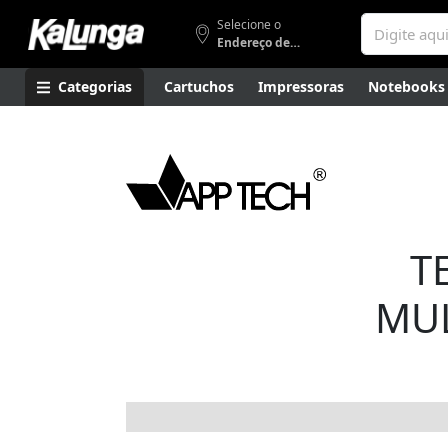
Selecione o
Endereço de entrega
Categorias
Cartuchos
Impressoras
Notebooks
Apresentação
Smartphones
Artes
Gamers
Higi
T
MUL