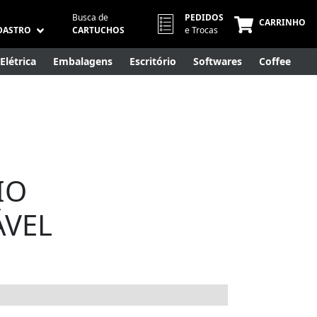
Busca de
PEDIDOS
CARRINHO
DASTRO
CARTUCHOS
e Trocas
Elétrica
Embalagens
Escritório
Softwares
Coffee
Móveis
Eletrônicos
Cuidados Pessoais
Smart Home
IO
ÁVEL