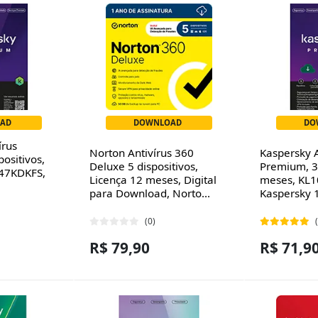
AD
DOWNLOAD
DO
írus
Norton Antivírus 360
Kaspersky A
ositivos,
Deluxe 5 dispositivos,
Premium, 3 
47KDKFS,
Licença 12 meses, Digital
meses, KL
para Download, Norto...
Kaspersky 
(0)
R$ 79,90
R$ 71,9