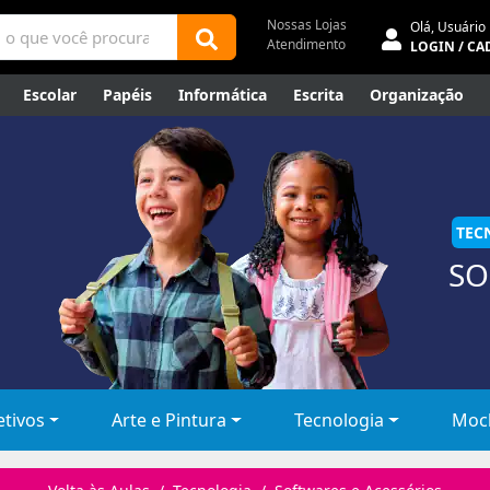
Nossas Lojas
Olá,
Usuário
Atendimento
LOGIN / CA
Escolar
Papéis
Informática
Escrita
Organização
ene
Mídias
Envelopes
Rede
Automação Comercial
Canetas Luxo
Outlet
TEC
SO
etivos
Arte e Pintura
Tecnologia
Moch