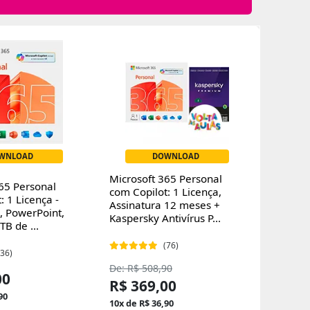
WNLOAD
DOWNLOAD
Microsoft 365 Personal
65 Personal
com Copilot: 1 Licença,
: 1 Licença -
Assinatura 12 meses +
, PowerPoint,
Kaspersky Antivírus P...
TB de ...
(76)
(36)
De: R$ 508,90
00
R$ 369,00
90
10x de R$ 36,90