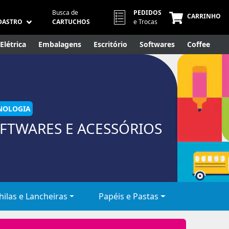
Busca de
PEDIDOS
CARRINHO
DASTRO
CARTUCHOS
e Trocas
Elétrica
Embalagens
Escritório
Softwares
Coffee
Móveis
Eletrônicos
Cuidados Pessoais
Smart Home
NOLOGIA
FTWARES E ACESSÓRIOS
ilas e Lancheiras
Papéis e Pastas