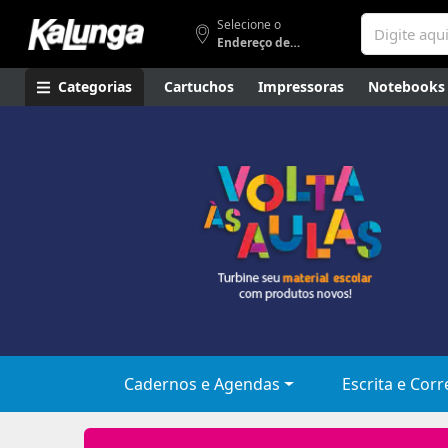
Selecione o
Endereço de entrega
Categorias
Cartuchos
Impressoras
Notebooks
Apresentação
Smartphones
Artes
Gamers
Higi
Cadernos e Agendas
Escrita e Corr