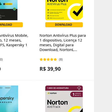
WNLOAD
DOWNLOAD
ntivírus Mobile,
Norton Antivírus Plus para
vo, 12 meses,
1 dispositivo, Licença 12
S, Kaspersky 1
meses, Digital para
Download, NortonL...
(0)
(8)
0
R$ 39,90