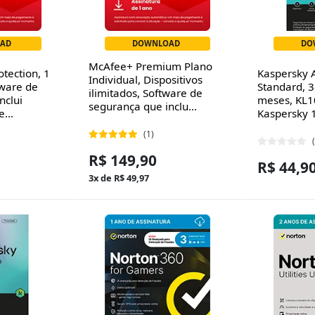
AD
DOWNLOAD
DO
McAfee+ Premium Plano
tection, 1
Kaspersky A
Individual, Dispositivos
tware de
Standard, 3
ilimitados, Software de
nclui
meses, KL
segurança que inclu...
...
Kaspersky 
(1)
R$ 149,90
R$ 44,9
3x de R$ 49,97