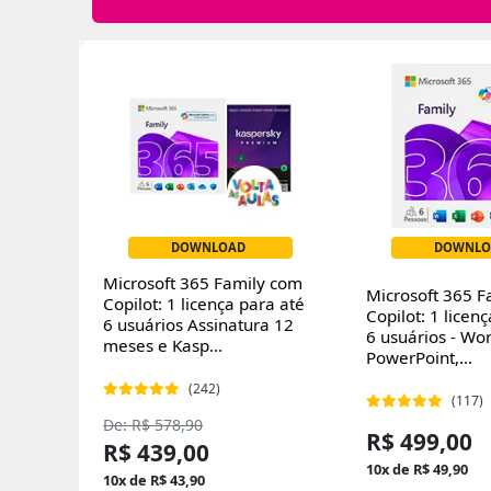
DOWNLOAD
DOWNLO
Microsoft 365 Family com
Microsoft 365 F
Copilot: 1 licença para até
Copilot: 1 licen
6 usuários Assinatura 12
6 usuários - Wor
meses e Kasp...
PowerPoint,...
(242)
(117)
De: R$ 578,90
R$ 499,00
R$ 439,00
10x de R$ 49,90
10x de R$ 43,90