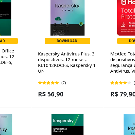
AD
DOWNLOAD
DO
 Office
Kaspersky Antivírus Plus, 3
McAfee Tota
rios, 12
dispositivos, 12 meses,
dispositivo
KDEFS,
KL1042KDCFS, Kaspersky 1
segurança q
UN
Antivírus, V
(7)
R$ 56,90
R$ 79,9