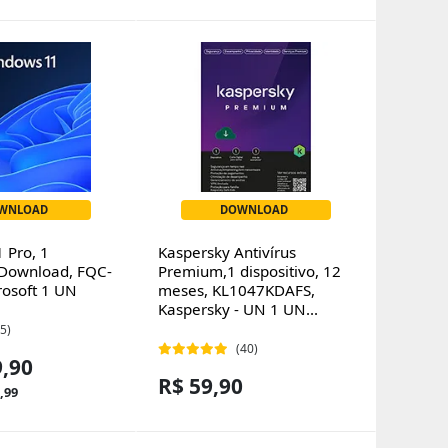
WNLOAD
DOWNLOAD
 Pro, 1
Kaspersky Antivírus
o Download, FQC-
Premium,1 dispositivo, 12
rosoft 1 UN
meses, KL1047KDAFS,
Kaspersky - UN 1 UN...
(5)
(40)
9,90
R$ 59,90
,99