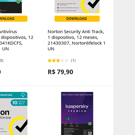
WNLOAD
DOWNLOAD
ntivírus
Norton Security Anti Track,
 dispositivos, 12
1 dispositivo, 12 meses,
1041KDCFS,
21430307, Nortonlifelock 1
1 UN
UN
(0)
(1)
0
R$ 79,90