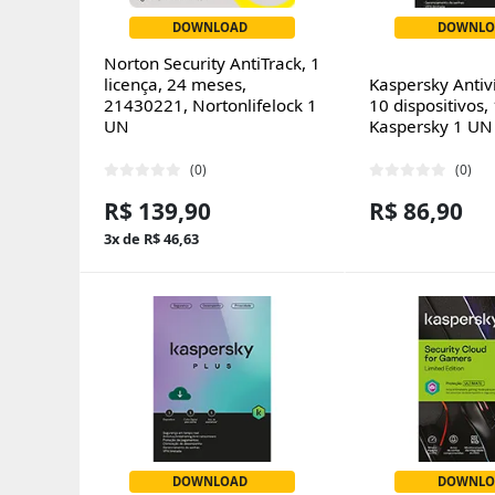
DOWNLOAD
DOWNLO
Norton Security AntiTrack, 1
licença, 24 meses,
Kaspersky Antiví
21430221, Nortonlifelock 1
10 dispositivos,
UN
Kaspersky 1 UN
(0)
(0)
R$ 139,90
R$ 86,90
3x de R$ 46,63
DOWNLOAD
DOWNLO