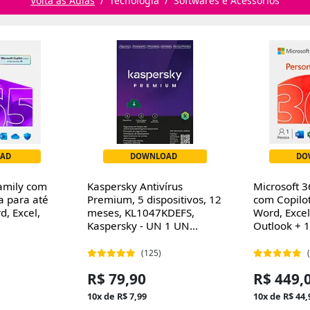
Volta às Aulas
Tecnologia
Softwares e Acessórios
AD
DOWNLOAD
DO
amily com
Kaspersky Antivírus
Microsoft 3
ça para até
Premium, 5 dispositivos, 12
com Copilot
d, Excel,
meses, KL1047KDEFS,
Word, Excel
Kaspersky - UN 1 UN...
Outlook + 1
(125)
R$ 79,90
R$ 449,
10x de R$ 7,99
10x de R$ 44,