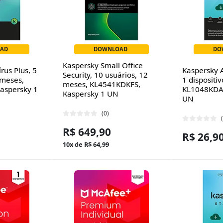
AD
DOWNLOAD
DO
Kaspersky Small Office
rus Plus, 5
Kaspersky A
Security, 10 usuários, 12
 meses,
1 dispositi
meses, KL4541KDKFS,
aspersky 1
KL1048KDAF
Kaspersky 1 UN
UN
(0)
R$ 649,90
R$ 26,9
10x de R$ 64,99