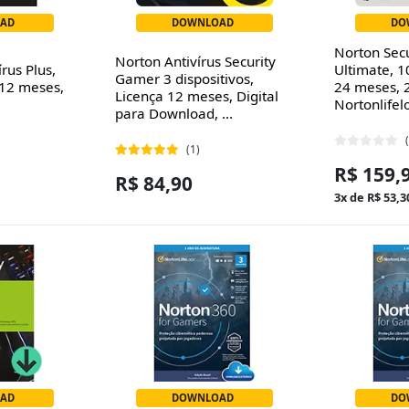
AD
DOWNLOAD
DO
Norton Secur
Norton Antivírus Security
rus Plus,
Ultimate, 10
Gamer 3 dispositivos,
 12 meses,
24 meses, 
Licença 12 meses, Digital
Nortonlifelo
para Download, ...
(1)
R$ 159,
R$ 84,90
3x de R$ 53,3
AD
DOWNLOAD
DO