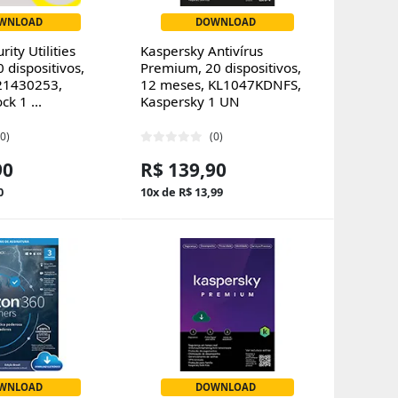
WNLOAD
DOWNLOAD
ity Utilities
Kaspersky Antivírus
 dispositivos,
Premium, 20 dispositivos,
21430253,
12 meses, KL1047KDNFS,
ck 1 ...
Kaspersky 1 UN
(0)
(0)
90
R$ 139,90
0
10x de R$ 13,99
WNLOAD
DOWNLOAD