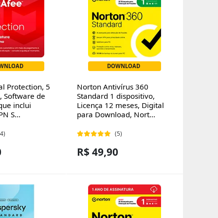
WNLOAD
DOWNLOAD
l Protection, 5
Norton Antivírus 360
s, Software de
Standard 1 dispositivo,
ue inclui
Licença 12 meses, Digital
PN S...
para Download, Nort...
(4)
(5)
0
R$ 49,90