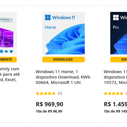
ORRENTE
DOWNLOAD
DO
amily com
Windows 11 Home, 1
Windows 11
ça para até
dispositivo Download, KW9-
dispositiv
d, Excel,
00664, Microsoft 1 UN
10572, Mic
(7)
R$ 969,90
R$ 1.45
10x de R$ 96,99
10x de R$ 145