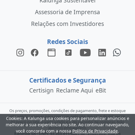
Kalunga Sustentável
Assessoria de Imprensa
Relações com Investidores
Redes Sociais
Certificados e Segurança
Certisign
Reclame Aqui
eBit
Os preços, promoções, condições de pagamento, frete e estoque
são válidos apenas para compras pelo site. No caso de diferença
Cookies: A Kalunga usa cookies para personalizar anúncios e
de preço no site, o valor válido é o do carrinho de compras. Não
melhorar a sua experiência no site. Ao continuar navegando,
abrimos embalagens.
você concorda com a nossa
Política de Privacidade
.
Kalunga SA - CNPJ: 43.283.811/0001-50 - Endereço: Rua da