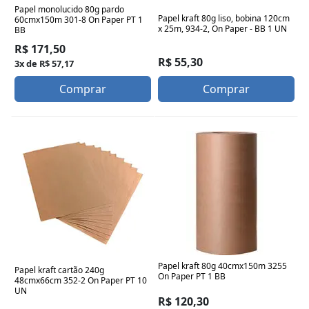
Papel monolucido 80g pardo
Papel kraft 80g liso, bobina 120cm
60cmx150m 301-8 On Paper PT 1
x 25m, 934-2, On Paper - BB 1 UN
BB
R$ 171,50
R$ 55,30
3x de R$ 57,17
Comprar
Comprar
Papel kraft 80g 40cmx150m 3255
Papel kraft cartão 240g
On Paper PT 1 BB
48cmx66cm 352-2 On Paper PT 10
UN
R$ 120,30