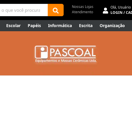
Nossas Lojas
Olá,
Usuário
Atendimento
LOGIN / CA
Escolar
Papéis
Informática
Escrita
Organização
ene
Mídias
Envelopes
Rede
Automação Comercial
Canetas Luxo
Outlet