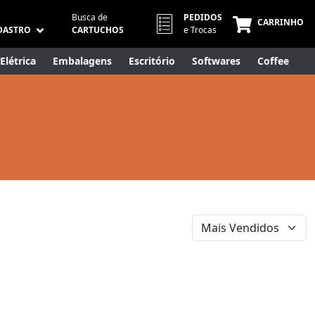
Busca de
PEDIDOS
CARRINHO
DASTRO
CARTUCHOS
e Trocas
Elétrica
Embalagens
Escritório
Softwares
Coffee
Móveis
Eletrônicos
Cuidados Pessoais
Smart Home