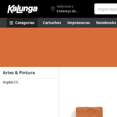
Selecione o
Endereço de entrega
Categorias
Cartuchos
Impressoras
Notebooks
Apresentação
Smartphones
Artes
Gamers
Higi
Artes & Pintura
Argilas (1)