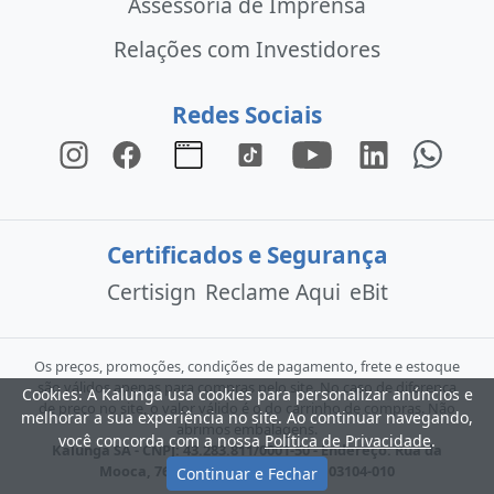
Assessoria de Imprensa
Relações com Investidores
Redes Sociais
Certificados e Segurança
Certisign
Reclame Aqui
eBit
Os preços, promoções, condições de pagamento, frete e estoque
são válidos apenas para compras pelo site. No caso de diferença
Cookies: A Kalunga usa cookies para personalizar anúncios e
de preço no site, o valor válido é o do carrinho de compras. Não
melhorar a sua experiência no site. Ao continuar navegando,
abrimos embalagens.
você concorda com a nossa
Política de Privacidade
.
Kalunga SA - CNPJ: 43.283.811/0001-50 - Endereço: Rua da
Mooca, 766 - São Paulo - SP - CEP: 03104-010
Continuar e Fechar