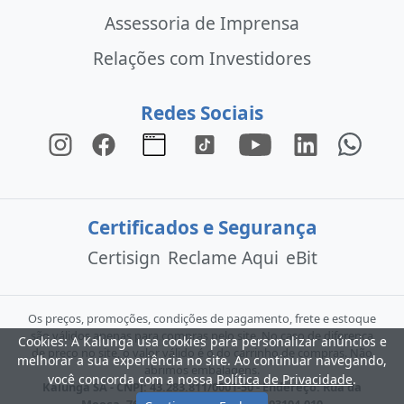
Assessoria de Imprensa
Relações com Investidores
Redes Sociais
Certificados e Segurança
Certisign
Reclame Aqui
eBit
Os preços, promoções, condições de pagamento, frete e estoque
são válidos apenas para compras pelo site. No caso de diferença
Cookies: A Kalunga usa cookies para personalizar anúncios e
de preço no site, o valor válido é o do carrinho de compras. Não
melhorar a sua experiência no site. Ao continuar navegando,
abrimos embalagens.
você concorda com a nossa
Política de Privacidade
.
Kalunga SA - CNPJ: 43.283.811/0001-50 - Endereço: Rua da
Mooca, 766 - São Paulo - SP - CEP: 03104-010