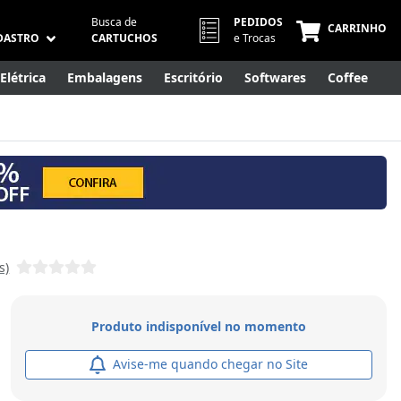
Busca de
PEDIDOS
CARRINHO
DASTRO
CARTUCHOS
e Trocas
Elétrica
Embalagens
Escritório
Softwares
Coffee
Móveis
Eletrônicos
Cuidados Pessoais
Smart Home
s)
Produto indisponível no momento
Avise-me quando chegar no Site