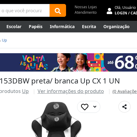
Nossas Lojas
Olá,
Usuário
Atendimento
LOGIN / CA
Escolar
Papéis
Informática
Escrita
Organização
ene
Mídias
Envelopes
Rede
Automação Comercial
Up
Canetas Luxo
Outlet
X153DBW preta/ branca Up CX 1 UN
 produtos
Up
Ver informações do produto
(0 Avaliaçõe