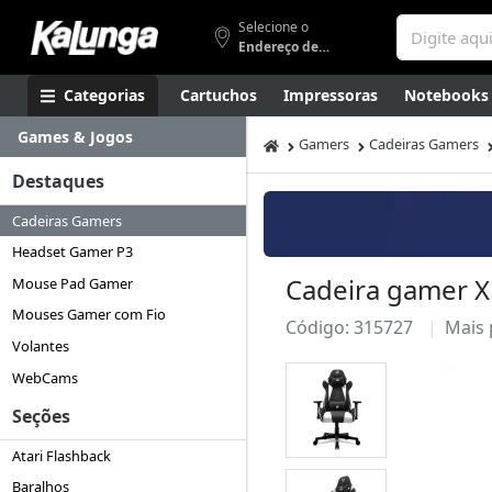
Selecione o
Endereço de entrega
Categorias
Cartuchos
Impressoras
Notebooks
Games & Jogos
Apresentação
Smartphones
Artes
Gamers
Higi
Gamers
Cadeiras Gamers
Destaques
Cadeiras Gamers
Headset Gamer P3
Cadeira gamer 
Mouse Pad Gamer
Mouses Gamer com Fio
Código: 315727
Mais
Volantes
WebCams
Seções
Atari Flashback
Baralhos