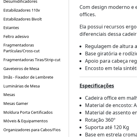
Desumidificadores
Com design moderno e er
Estabilizadores 110v
offices.
Estabilizadores Bivolt
Ela possui recursos erg
Estantes
diferenciais dessa cadeir
Feltro adesivo
Fragmentadoras
Regulagem de altura a
Partículas/Cross-cut
Base giratória e rodízi
Fragmentadoras Tiras/Strip-cut
Apoio para cabeça reg
Encosto em tela sintét
Gaveteiros de Mesa
Imãs - Fixador de Lembrete
Especificações
Luminárias de Mesa
Mesas
Cadeira office em mal
Mesas Gamer
Material de encosto: 
Material de assento e
Moldura Porta Certificados
Rotação 360º
Móveis & Equipamentos
Suporta até 120 Kg
Organizadores para Cabos/Fios
Base em estrela crom