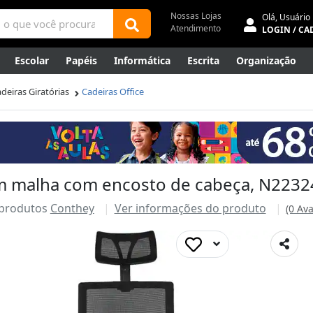
Nossas Lojas
Olá,
Usuário
Atendimento
LOGIN / CA
Escolar
Papéis
Informática
Escrita
Organização
ene
Mídias
Envelopes
Rede
Automação Comercial
deiras Giratórias
Cadeiras Office
Canetas Luxo
Outlet
em malha com encosto de cabeça, N2232
 produtos
Conthey
Ver informações do produto
(0 Ava