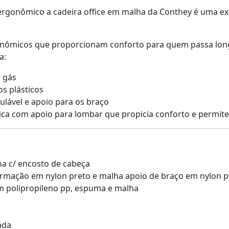
gonômico a cadeira office em malha da Conthey é uma ex
onômicos que proporcionam conforto para quem passa long
a:
 gás
os plásticos
ulável e apoio para os braço
ica com apoio para lombar que propicia conforto e permite 
ha c/ encosto de cabeça
Armação em nylon preto e malha apoio de braço em nylon p
m polipropileno pp, espuma e malha
ada