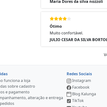
Maria Dores da silva nozzoli
Ótimo
Muito confortável.
JULIO CESAR DA SILVA BORTO
V
idas
Redes Sociais
 funciona a loja
Instagram
das sobre cadastro
Facebook
ços e pagamento
Blog Kalunga
mpanhamento, alteração e entrega
TikTok
 pedidos