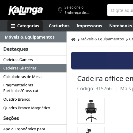
Selecione o
Endereço de entrega
Categorias
Cartuchos
Impressoras
Notebooks
Móveis & Equipamentos
Apresentação
Smartphones
Artes
Gamers
Higi
Móveis & Equipamentos
Ca
Destaques
Cadeiras Gamers
Cadeiras Giratórias
Cadeira office 
Calculadoras de Mesa
Fragmentadoras
Código: 315766
Mais
Partículas/Cross-cut
Quadro Branco
Quadro Branco Magnético
Seções
Apoio Ergonômico para