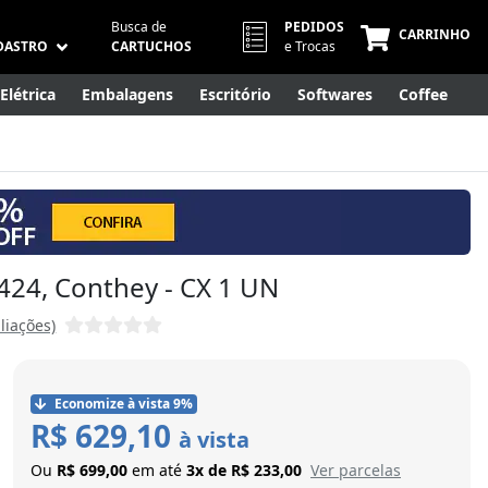
Busca de
PEDIDOS
CARRINHO
DASTRO
CARTUCHOS
e Trocas
Elétrica
Embalagens
Escritório
Softwares
Coffee
Móveis
Eletrônicos
Cuidados Pessoais
Smart Home
424, Conthey - CX 1 UN
liações)
Economize à vista 9%
R$ 629,10
à vista
Ou
R$ 699,00
em até
3x de R$ 233,00
Ver parcelas