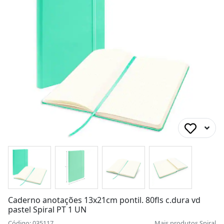
Caderno anotações 13x21cm pontil. 80fls c.dura vd
pastel Spiral PT 1 UN
Código: 035117
Mais produtos
Spiral