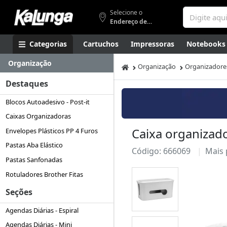
Selecione o
Endereço de entrega
Categorias
Cartuchos
Impressoras
Notebooks
Organização
Apresentação
Smartphones
Artes
Gamers
Higi
Organização
Organizadore
Destaques
Blocos Autoadesivo - Post-it
Caixas Organizadoras
Caixa organizado
Envelopes Plásticos PP 4 Furos
Pastas Aba Elástico
Código: 666069
Mais
Pastas Sanfonadas
Rotuladores Brother Fitas
Seções
Agendas Diárias - Espiral
Agendas Diárias - Mini