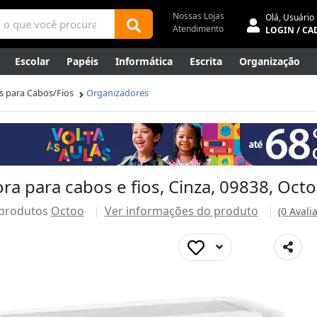
Nossas Lojas
Olá,
Usuário
Atendimento
LOGIN / CA
Escolar
Papéis
Informática
Escrita
Organização
ene
Mídias
Envelopes
Rede
Automação Comercial
s para Cabos/Fios
Organizadores
Canetas Luxo
Outlet
ra para cabos e fios, Cinza, 09838, Oct
 produtos
Octoo
Ver informações do produto
(0 Avali