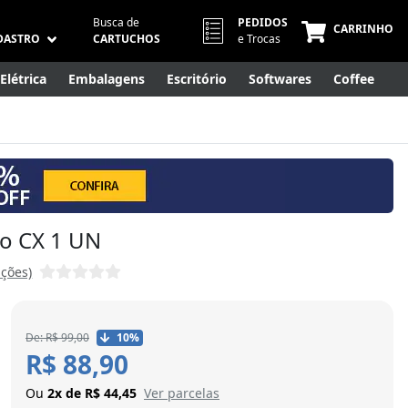
Busca de
PEDIDOS
CARRINHO
DASTRO
CARTUCHOS
e Trocas
Elétrica
Embalagens
Escritório
Softwares
Coffee
Móveis
Eletrônicos
Cuidados Pessoais
Smart Home
oo CX 1 UN
ações)
De: R$ 99,00
10%
R$ 88,90
Ou
2x de R$ 44,45
Ver parcelas