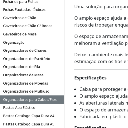
Fichários para Fichas
Uma solução para organiz
Fichas Pautadas - Índices
O amplo espaço ajuda a o
Gaveteiros de Chão
riscos de tropeçar enqua
Gaveteiros de Chão C/ Rodas
Gaveteiros de Mesa
O espaço de armazenamen
Organização
melhoram a ventilação p
Organizadores de Chaves
Deixe o ambiente mais l
Organizadores de Escritório
estimação com os fios e 
Organizadores de Fila
Organizadores de Mesa
Especificações
Organizadores de Moedas
Caixa para proteger e 
Organizadores de Multiuso
O amplo espaço ajuda a
Organizadores para Cabos/Fios
As aberturas laterais
Pastas Aba Elástico
O espaço de armazenam
Pastas Catálogo Capa Dura A4
Fabricada em plástico
Pastas Catálogo Capa Dura A5
Especificações