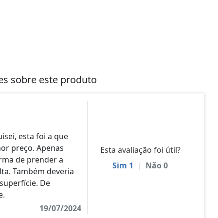
tes sobre este produto
sei, esta foi a que
or preço. Apenas
Esta avaliação foi útil?
orma de prender a
Sim
1
|
Não
0
olta. Também deveria
superfície. De
e.
19/07/2024