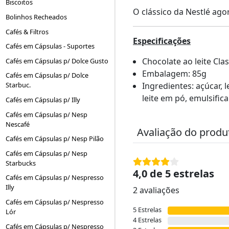
Biscoitos
O clássico da Nestlé ago
Bolinhos Recheados
Cafés & Filtros
Especificações
Cafés em Cápsulas - Suportes
Chocolate ao leite Clas
Cafés em Cápsulas p/ Dolce Gusto
Embalagem: 85g
Cafés em Cápsulas p/ Dolce
Ingredientes: açúcar,
Starbuc.
leite em pó, emulsifica
Cafés em Cápsulas p/ Illy
Cafés em Cápsulas p/ Nesp
Nescafé
Avaliação do produ
Cafés em Cápsulas p/ Nesp Pilão
Cafés em Cápsulas p/ Nesp
Starbucks
4,0 de 5 estrelas
Cafés em Cápsulas p/ Nespresso
Illy
2 avaliações
Cafés em Cápsulas p/ Nespresso
5 Estrelas
Lór
4 Estrelas
Cafés em Cápsulas p/ Nespresso