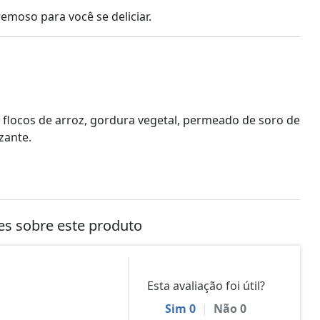
emoso para você se deliciar.
 flocos de arroz, gordura vegetal, permeado de soro de
izante.
tes sobre este produto
Esta avaliação foi útil?
Sim
0
|
Não
0