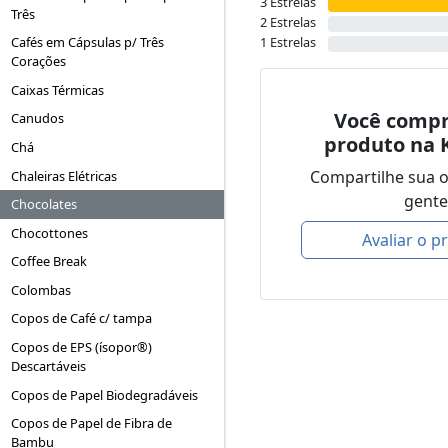
3 Estrelas
Três
2 Estrelas
1 Estrelas
Cafés em Cápsulas p/ Três
Corações
Caixas Térmicas
Você compr
Canudos
produto na 
Chá
Compartilhe sua 
Chaleiras Elétricas
gente
Chocolates
Chocottones
Avaliar o p
Coffee Break
Colombas
Copos de Café c/ tampa
Copos de EPS (ísopor®)
Descartáveis
Copos de Papel Biodegradáveis
Copos de Papel de Fibra de
Bambu