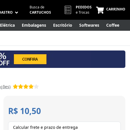
Busca de
PEDIDOS
CARRINHO
DASTRO
CARTUCHOS
e Trocas
Elétrica
Embalagens
Escritório
Softwares
Coffee
Móveis
Eletrônicos
Cuidados Pessoais
Smart Home
ações)
R$ 10,50
Calcular frete e prazo de entrega