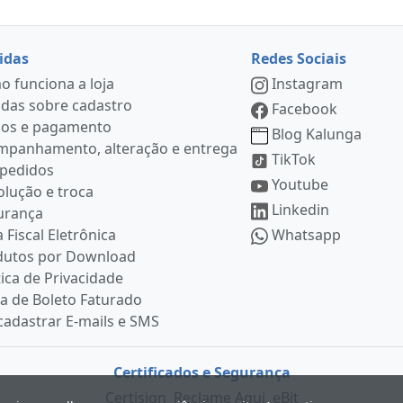
idas
Redes Sociais
 funciona a loja
Instagram
das sobre cadastro
Facebook
ços e pagamento
Blog Kalunga
mpanhamento, alteração e entrega
TikTok
 pedidos
Youtube
lução e troca
Linkedin
urança
 Fiscal Eletrônica
Whatsapp
dutos por Download
tica de Privacidade
ia de Boleto Faturado
adastrar E-mails e SMS
Certificados e Segurança
Certisign
Reclame Aqui
eBit