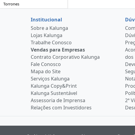
Torrones
Institucional
Dúv
Sobre a Kalunga
Como
Lojas Kalunga
Dúvi
Trabalhe Conosco
Pre
Vendas para Empresas
Aco
Contrato Corporativo Kalunga
dos
Fale Conosco
Devo
Mapa do Site
Seg
Serviços Kalunga
Nota
Kalunga Copy&Print
Pro
Kalunga Sustentável
Polí
Assessoria de Imprensa
2ª V
Relações com Investidores
Desc