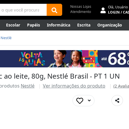
Nossas Lojas
Olá,
Usuário
Atendimento
LOGIN / CA
Escolar
Papéis
Informática
Escrita
Organização
ene
Mídias
Envelopes
Rede
Automação Comercial
Nestlé
Canetas Luxo
Outlet
 ao leite, 80g, Nestlé Brasil - PT 1 UN
 produtos
Nestlé
Ver informações do produto
(2 Avali