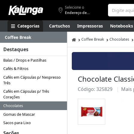
Selecione o
Endereço de entrega
Categorias
Cartuchos
Impressoras
Notebooks
Coffee Break
Apresentação
Smartphones
Artes
Gamers
Higi
Coffee Break
Chocolates
Destaques
Balas / Drops e Pastilhas
Cafés & Filtros
Chocolate Classic
Cafés em Cápsulas p/ Nespresso
Três
Código: 325829
Mais
Cafés em Cápsulas p/ Três
Corações
Chocolates
Gomas de Mascar
Sacos para Lixo
Seções