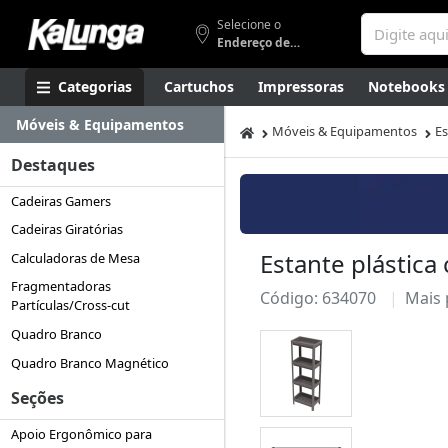
Selecione o
Endereço de entrega
Categorias
Cartuchos
Impressoras
Notebooks
Móveis & Equipamentos
Apresentação
Smartphones
Artes
Gamers
Higi
Móveis & Equipamentos
Es
Destaques
Cadeiras Gamers
Cadeiras Giratórias
Estante plástica
Calculadoras de Mesa
Fragmentadoras
Código: 634070
Mais
Partículas/Cross-cut
Quadro Branco
Quadro Branco Magnético
Seções
Apoio Ergonômico para