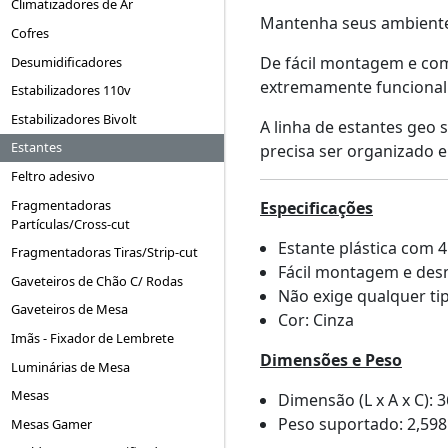
Climatizadores de Ar
Mantenha seus ambientes
Cofres
De fácil montagem e com
Desumidificadores
extremamente funcional e
Estabilizadores 110v
Estabilizadores Bivolt
A linha de estantes geo 
Estantes
precisa ser organizado 
Feltro adesivo
Fragmentadoras
Especificações
Partículas/Cross-cut
Estante plástica com 4
Fragmentadoras Tiras/Strip-cut
Fácil montagem e de
Gaveteiros de Chão C/ Rodas
Não exige qualquer ti
Gaveteiros de Mesa
Cor: Cinza
Imãs - Fixador de Lembrete
Dimensões e Peso
Luminárias de Mesa
Mesas
Dimensão (L x A x C):
Peso suportado: 2,59
Mesas Gamer