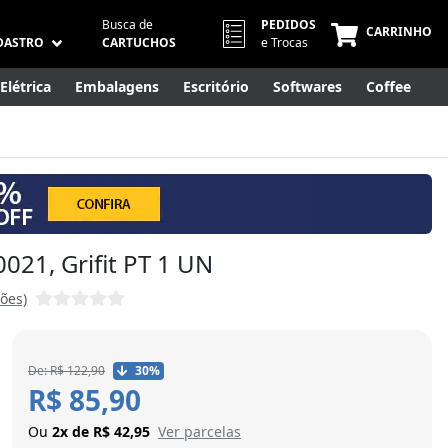
Busca de
PEDIDOS
CARRINHO
DASTRO
CARTUCHOS
e Trocas
Elétrica
Embalagens
Escritório
Softwares
Coffee
Móveis
Eletrônicos
Cuidados Pessoais
Smart Home
0021, Grifit PT 1 UN
ções)
De: R$ 122,90
30%
R$ 85,90
Ou
2x de R$ 42,95
Ver parcelas