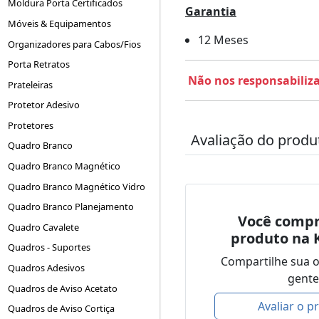
Moldura Porta Certificados
Garantia
Móveis & Equipamentos
12 Meses
Organizadores para Cabos/Fios
Porta Retratos
Não nos responsabiliz
Prateleiras
Protetor Adesivo
Protetores
Avaliação do produ
Quadro Branco
Quadro Branco Magnético
Quadro Branco Magnético Vidro
Quadro Branco Planejamento
Você compr
Quadro Cavalete
produto na 
Quadros - Suportes
Compartilhe sua 
Quadros Adesivos
gente
Quadros de Aviso Acetato
Avaliar o p
Quadros de Aviso Cortiça