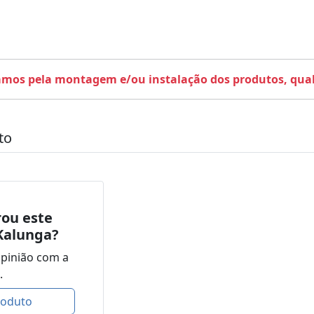
amos pela montagem e/ou instalação dos produtos, qualq
to
ou este
Kalunga?
opinião com a
.
roduto