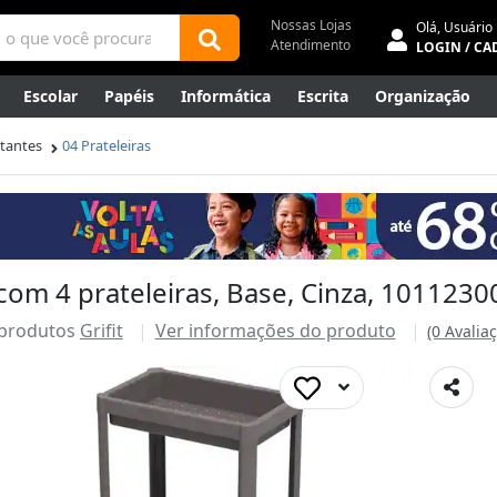
Nossas Lojas
Olá,
Usuário
Atendimento
LOGIN / CA
Escolar
Papéis
Informática
Escrita
Organização
ene
Mídias
Envelopes
Rede
Automação Comercial
tantes
04 Prateleiras
Canetas Luxo
Outlet
 com 4 prateleiras, Base, Cinza, 1011230
 produtos
Grifit
Ver informações do produto
(0 Avalia