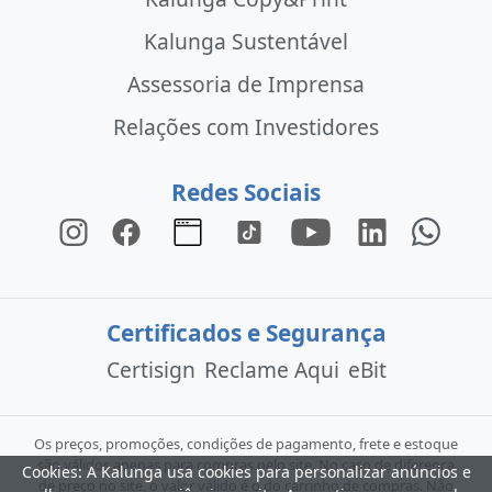
Kalunga Sustentável
Assessoria de Imprensa
Relações com Investidores
Redes Sociais
Certificados e Segurança
Certisign
Reclame Aqui
eBit
Os preços, promoções, condições de pagamento, frete e estoque
são válidos apenas para compras pelo site. No caso de diferença
Cookies: A Kalunga usa cookies para personalizar anúncios e
de preço no site, o valor válido é o do carrinho de compras. Não