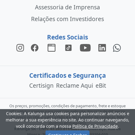
Assessoria de Imprensa
Relações com Investidores
Redes Sociais
Certificados e Segurança
Certisign
Reclame Aqui
eBit
Os preços, promoções, condições de pagamento, frete e estoque
são válidos apenas para compras pelo site. No caso de diferença
Cookies: A Kalunga usa cookies para personalizar anúncios e
de preço no site, o valor válido é o do carrinho de compras. Não
melhorar a sua experiência no site. Ao continuar navegando,
abrimos embalagens.
você concorda com a nossa
Política de Privacidade
.
Kalunga SA - CNPJ: 43.283.811/0001-50 - Endereço: Rua da
Mooca, 766 - São Paulo - SP - CEP: 03104-010