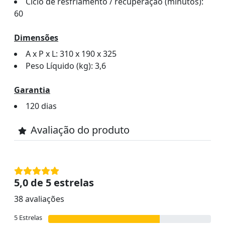
Ciclo de resfriamento / recuperação (minutos):
60
Dimensões
A x P x L: 310 x 190 x 325
Peso Líquido (kg): 3,6
Garantia
120 dias
Avaliação do produto
5,0 de 5 estrelas
38 avaliações
5 Estrelas