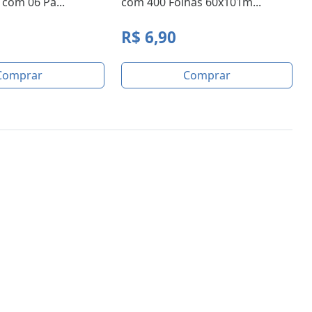
com 06 Pa...
com 400 Folhas 60x101m...
R$ 6,90
Comprar
Comprar