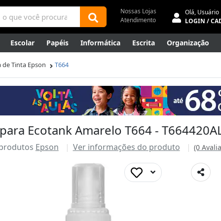
Nossas Lojas
Olá,
Usuário
Atendimento
LOGIN / CA
Escolar
Papéis
Informática
Escrita
Organização
ene
Mídias
Envelopes
Rede
Automação Comercial
a de Tinta Epson
T664
Canetas Luxo
Outlet
 para Ecotank Amarelo T664 - T664420AL
 produtos
Epson
Ver informações do produto
(0 Avali