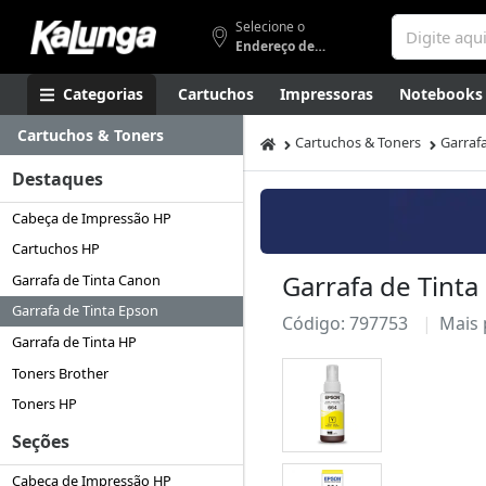
Selecione o
Endereço de entrega
Categorias
Cartuchos
Impressoras
Notebooks
Cartuchos & Toners
Apresentação
Smartphones
Artes
Gamers
Higi
Cartuchos & Toners
Garraf
Destaques
Cabeça de Impressão HP
Cartuchos HP
Garrafa de Tinta
Garrafa de Tinta Canon
Garrafa de Tinta Epson
Código: 797753
Mais
Garrafa de Tinta HP
Toners Brother
Toners HP
Seções
Cabeça de Impressão HP