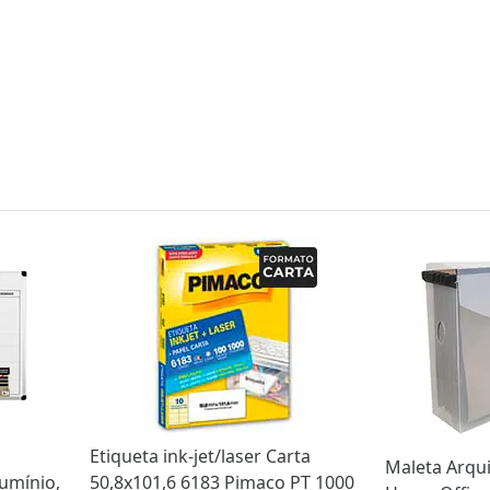
Etiqueta ink-jet/laser Carta
Maleta Arqui
umínio,
50,8x101,6 6183 Pimaco PT 1000