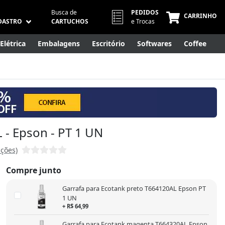
Busca de
PEDIDOS
CARRINHO
DASTRO
CARTUCHOS
e Trocas
Elétrica
Embalagens
Escritório
Softwares
Coffee
Móveis
Eletrônicos
Cuidados Pessoais
Smart Home
 - Epson - PT 1 UN
ações)
Compre junto
Garrafa para Ecotank preto T664120AL Epson PT
1 UN
+ R$ 64,99
Garrafa para Ecotank magenta T664320AL Epson