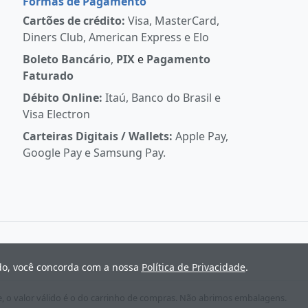
Formas de Pagamento
Cartões de crédito:
Visa, MasterCard,
Diners Club, American Express e Elo
Boleto Bancário
,
PIX
e
Pagamento
Faturado
Débito Online:
Itaú, Banco do Brasil e
Visa Electron
Carteiras Digitais / Wallets:
Apple Pay,
Google Pay e Samsung Pay.
ndo, você concorda com a nossa
Política de Privacidade
.
e, o valor válido é o do carrinho de compras. Não abrimos embalagens.