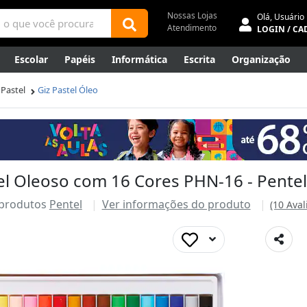
Nossas Lojas
Olá,
Usuário
Atendimento
LOGIN / CA
Escolar
Papéis
Informática
Escrita
Organização
ene
Mídias
Envelopes
Rede
Automação Comercial
 Pastel
Giz Pastel Óleo
Canetas Luxo
Outlet
el Oleoso com 16 Cores PHN-16 - Pentel
 produtos
Pentel
Ver informações do produto
(10 Aval