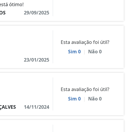
está ótimo!
OS
29/09/2025
Esta avaliação foi útil?
Sim
0
|
Não
0
23/01/2025
Esta avaliação foi útil?
Sim
0
|
Não
0
ÇALVES
14/11/2024