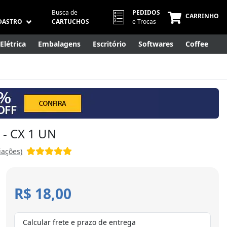
Busca de
PEDIDOS
CARRINHO
DASTRO
CARTUCHOS
e Trocas
Elétrica
Embalagens
Escritório
Softwares
Coffee
Móveis
Eletrônicos
Cuidados Pessoais
Smart Home
 - CX 1 UN
iações)
R$ 18,00
Calcular frete e prazo de entrega