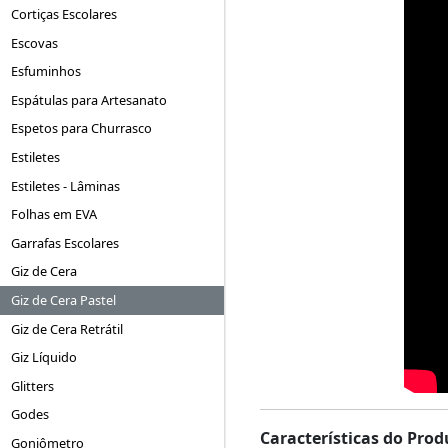
Cortiças Escolares
Escovas
Esfuminhos
Espátulas para Artesanato
Espetos para Churrasco
Estiletes
Estiletes - Lâminas
Folhas em EVA
Garrafas Escolares
Giz de Cera
Giz de Cera Pastel
Giz de Cera Retrátil
Giz Líquido
Glitters
Godes
Características do Prod
Goniômetro