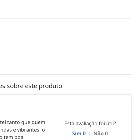
tes sobre este produto
tei tanto que quem
Esta avaliação foi útil?
indas e vibrantes, o
Sim
0
|
Não
0
to tem boa