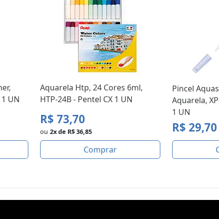
er,
Aquarela Htp, 24 Cores 6ml,
Pincel Aquas
T 1 UN
HTP-24B - Pentel CX 1 UN
Aquarela, XP
1 UN
R$ 73,70
R$ 29,70
ou
2x de R$ 36,85
Comprar