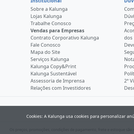
Institucional
Dúv
Sobre a Kalunga
Como
Lojas Kalunga
Dúvi
Trabalhe Conosco
Pre
Vendas para Empresas
Aco
Contrato Corporativo Kalunga
dos
Fale Conosco
Devo
Mapa do Site
Seg
Serviços Kalunga
Nota
Kalunga Copy&Print
Pro
Kalunga Sustentável
Polí
Assessoria de Imprensa
2ª V
Relações com Investidores
Desc
Cookies: A Kalunga usa cookies para personalizar an
Os preços, promoções, condições de pagamento, frete e estoque são vá