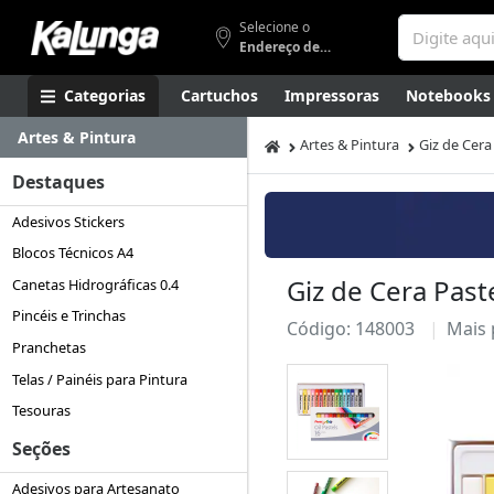
Selecione o
Endereço de entrega
Categorias
Cartuchos
Impressoras
Notebooks
Artes & Pintura
Apresentação
Smartphones
Artes
Gamers
Higi
Artes & Pintura
Giz de Cera
Destaques
Adesivos Stickers
Blocos Técnicos A4
Giz de Cera Past
Canetas Hidrográficas 0.4
Pincéis e Trinchas
Código: 148003
Mais
Pranchetas
Telas / Painéis para Pintura
Tesouras
Seções
Adesivos para Artesanato