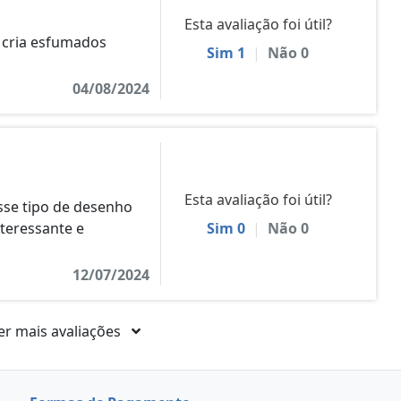
Esta avaliação foi útil?
 cria esfumados
Sim
1
|
Não
0
04/08/2024
Esta avaliação foi útil?
sse tipo de desenho
nteressante e
Sim
0
|
Não
0
12/07/2024
er mais avaliações