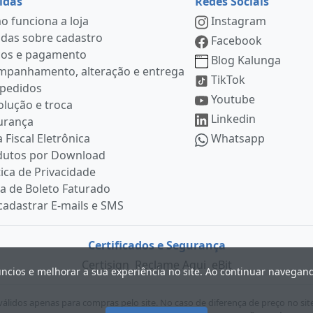
idas
Redes Sociais
 funciona a loja
Instagram
das sobre cadastro
Facebook
ços e pagamento
Blog Kalunga
mpanhamento, alteração e entrega
TikTok
 pedidos
Youtube
lução e troca
Linkedin
urança
 Fiscal Eletrônica
Whatsapp
dutos por Download
tica de Privacidade
ia de Boleto Faturado
adastrar E-mails e SMS
Certificados e Segurança
Certisign
Reclame Aqui
eBit
úncios e melhorar a sua experiência no site. Ao continuar navega
lidos apenas para compras pelo site. No caso de diferença de preço no sit